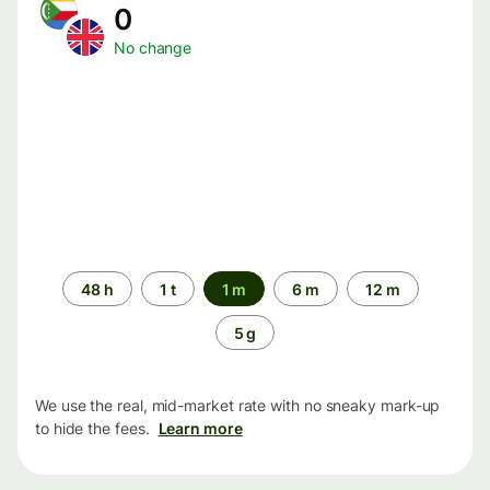
0
No change
Time
48 h
1 t
1 m
6 m
12 m
period
5 g
We use the real, mid-market rate with no sneaky mark-up
to hide the fees.
Learn more