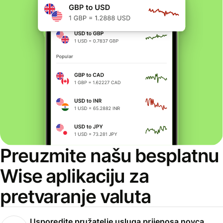
Preuzmite našu besplatnu
Wise aplikaciju za
pretvaranje valuta
Usporedite pružatelje usluga prijenosa novca