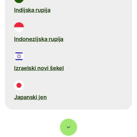
Indijska rupija
Indonezijska rupija
Izraelski novi šekel
Japanski jen