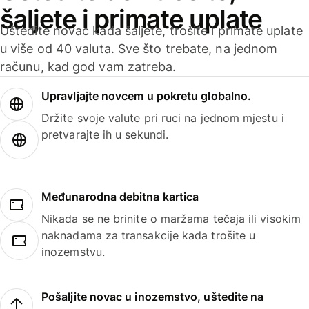
šaljete i primate uplate
Uštedite novac kada šaljete, trošite i primate uplate
u više od 40 valuta. Sve što trebate, na jednom
računu, kad god vam zatreba.
Upravljajte novcem u pokretu globalno.
Držite svoje valute pri ruci na jednom mjestu i
pretvarajte ih u sekundi.
Međunarodna debitna kartica
Nikada se ne brinite o maržama tečaja ili visokim
naknadama za transakcije kada trošite u
inozemstvu.
Pošaljite novac u inozemstvo, uštedite na