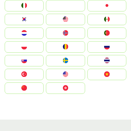
Italia
JA
Japan
South Korea
Malay
Mexico
Nederland
Norge
Portugal
Polska
România
Россия
Slovensko
Ruoŧŧa
ไทย
Türkiye
United States
Vietnam
中国
中國香港特別行政區