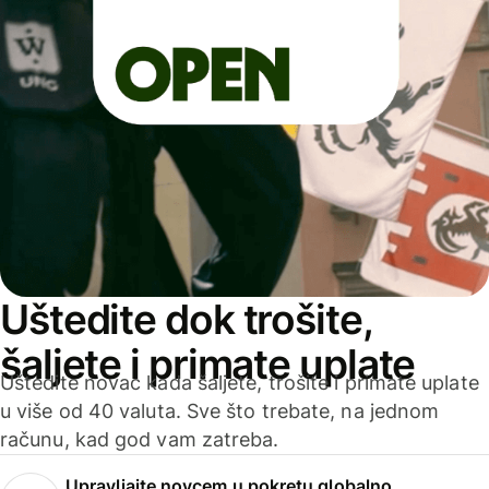
Uštedite dok trošite,
šaljete i primate uplate
Uštedite novac kada šaljete, trošite i primate uplate
u više od 40 valuta. Sve što trebate, na jednom
računu, kad god vam zatreba.
Upravljajte novcem u pokretu globalno.