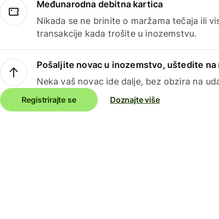
Međunarodna debitna kartica
Nikada se ne brinite o maržama tečaja ili 
transakcije kada trošite u inozemstvu.
Pošaljite novac u inozemstvo, uštedite n
Neka vaš novac ide dalje, bez obzira na uda
Registrirajte se
Doznajte više