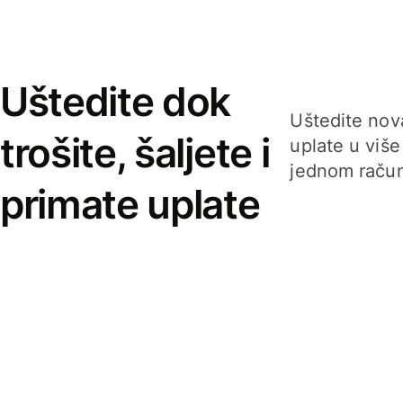
Uštedite dok
Uštedite nova
trošite, šaljete i
uplate u više
jednom račun
primate uplate