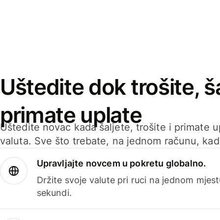
Uštedite dok trošite, ša
primate uplate
Uštedite novac kada šaljete, trošite i primate 
valuta. Sve što trebate, na jednom računu, ka
Upravljajte novcem u pokretu globalno.
Držite svoje valute pri ruci na jednom mjestu
sekundi.