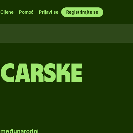
Cijene
Pomoć
Prijavi se
Registrirajte se
vicarske
e međunarodni