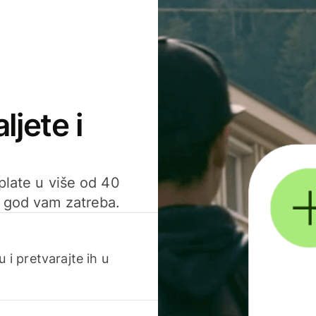
ljete i
uplate u više od 40
d god vam zatreba.
 i pretvarajte ih u