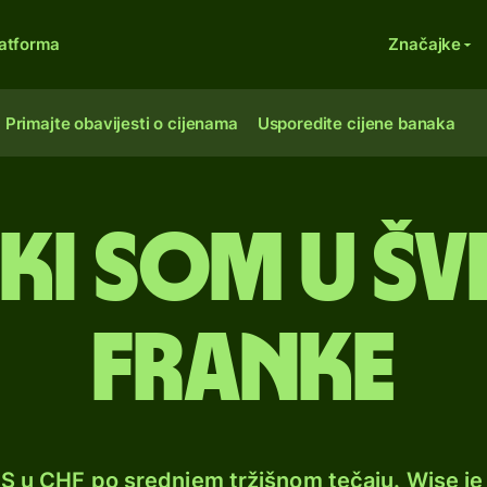
atforma
Značajke
Primajte obavijesti o cijenama
Usporedite cijene banaka
ski som u š
franke
GS u CHF po srednjem tržišnom tečaju. Wise j