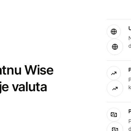
atnu Wise
P
je valuta