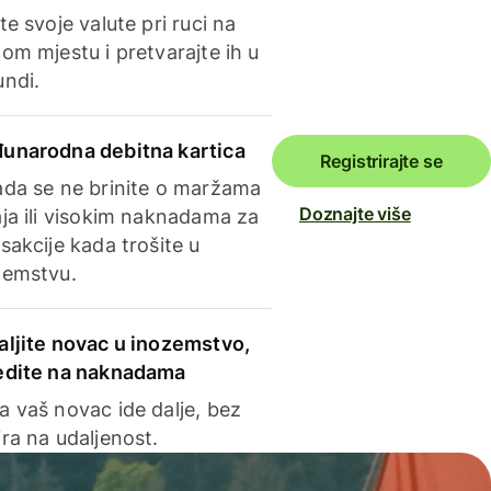
te svoje valute pri ruci na
om mjestu i pretvarajte ih u
undi.
unarodna debitna kartica
Registrirajte se
ada se ne brinite o maržama
Doznajte više
ja ili visokim naknadama za
sakcije kada trošite u
zemstvu.
aljite novac u inozemstvo,
edite na naknadama
a vaš novac ide dalje, bez
ra na udaljenost.