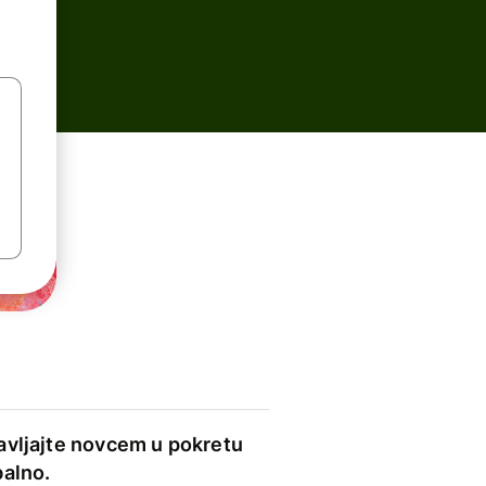
avljajte novcem u pokretu
balno.