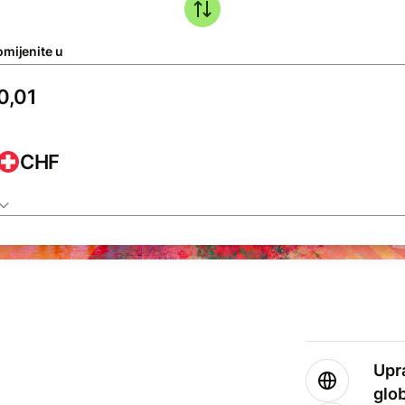
omijenite u
CHF
Upr
glo