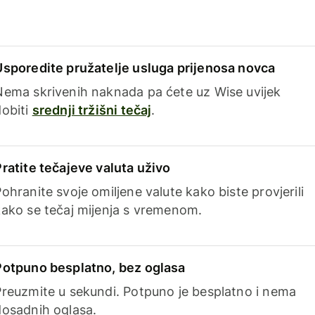
Usporedite pružatelje usluga prijenosa novca
Nema skrivenih naknada pa ćete uz Wise uvijek
dobiti
srednji tržišni tečaj
.
Pratite tečajeve valuta uživo
ohranite svoje omiljene valute kako biste provjerili
kako se tečaj mijenja s vremenom.
Potpuno besplatno, bez oglasa
Preuzmite u sekundi. Potpuno je besplatno i nema
dosadnih oglasa.