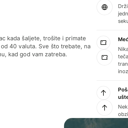
Drži
jedn
sek
c kada šaljete, trošite i primate
Međ
 od 40 valuta. Sve što trebate, na
Nik
u, kad god vam zatreba.
teča
tran
ino
Poš
ušt
Nek
obzi