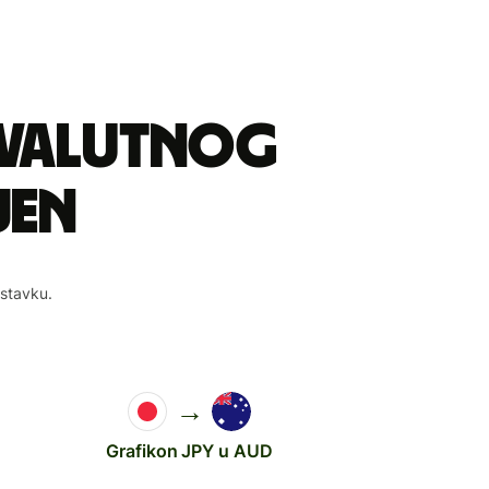
 valutnog
jen
astavku.
→
Grafikon JPY u AUD