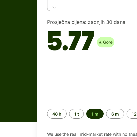
Prosječna cijena:
zadnjih 30 dana
5.77
Gore
Time
48 h
1 t
1 m
6 m
12
period
We use the real, mid-market rate with no sne