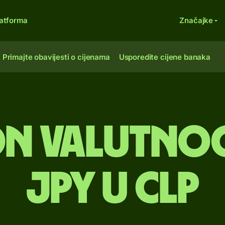
atforma
Značajke
Primajte obavijesti o cijenama
Usporedite cijene banaka
n valutno
JPY u CLP