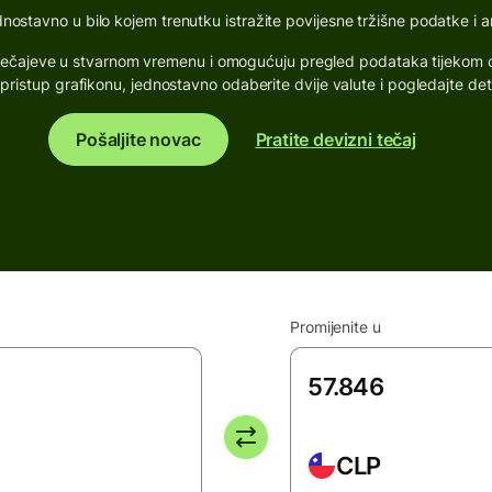
stavno u bilo kojem trenutku istražite povijesne tržišne podatke i ana
ne tečajeve u stvarnom vremenu i omogućuju pregled podataka tijekom o
pristup grafikonu, jednostavno odaberite dvije valute i pogledajte det
Pošaljite novac
Pratite devizni tečaj
Promijenite u
CLP