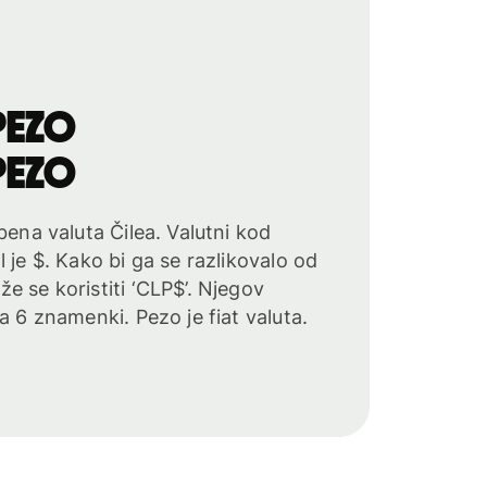
pezo
pezo
bena valuta Čilea. Valutni kod
 je $. Kako bi ga se razlikovalo od
e se koristiti ‘CLP$’. Njegov
a 6 znamenki. Pezo je fiat valuta.