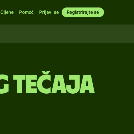
Cijene
Pomoć
Prijavi se
Registrirajte se
g tečaja