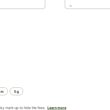
 m
5 g
aky mark-up to hide the fees.
Learn more