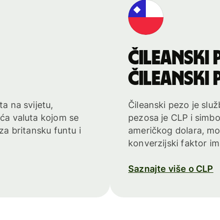
čileanski 
čileanski 
ta na svijetu,
Čileanski pezo je služ
eća valuta kojom se
pezosa je CLP i simbol
 za britansku funtu i
američkog dolara, mož
konverzijski faktor im
Saznajte više o CLP