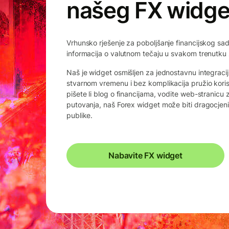
našeg FX widge
Vrhunsko rješenje za poboljšanje financijskog sad
informacija o valutnom tečaju u svakom trenutku z
Naš je widget osmišljen za jednostavnu integracij
stvarnom vremenu i bez komplikacija pružio kori
pišete li blog o financijama, vodite web-stranicu z
putovanja, naš Forex widget može biti dragocjeni
publike.
Nabavite FX widget