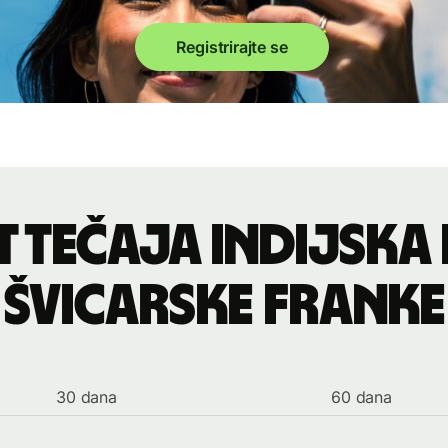
Registrirajte se
t tečaja indijska 
švicarske franke
30 dana
60 dana