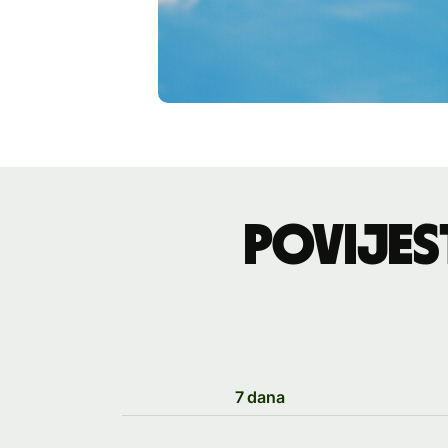
Povijes
7 dana