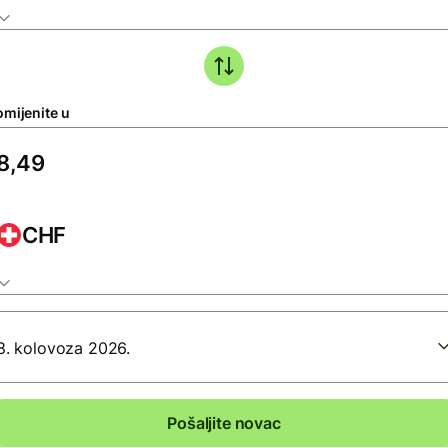
omijenite u
CHF
8. kolovoza 2026.
Pošaljite novac