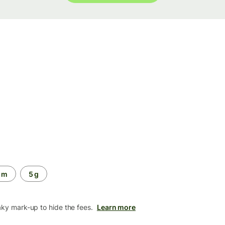
 m
5 g
aky mark-up to hide the fees.
Learn more