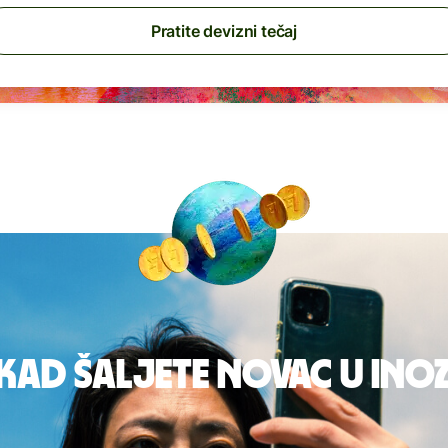
Pratite devizni tečaj
 kad šaljete novac u in