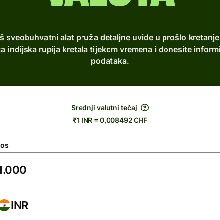
š sveobuhvatni alat pruža detaljne uvide u prošlo kretanje
uta indijska rupija kretala tijekom vremena i donesite inf
podataka.
Srednji valutni tečaj
₹1 INR = 0,008492 CHF
nos
INR