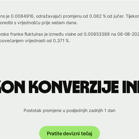
čno je 0.0084916, odražavajući promjenu od 0.082 % od jučer. Tijekom p
oredbi s vrijednošću prije sedam dana.
vicarske franke fluktuirao je između visine od 0.00853388 na 06-08-
povećanjem vrijednosti od 0.371 %.
on konverzije IN
Postotak promjene u posljednjih zadnjih 1 dan
Pratite devizni tečaj