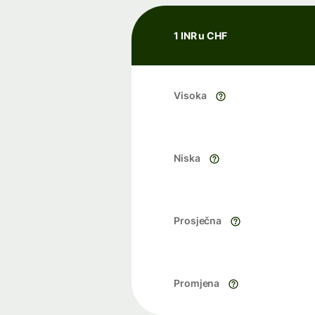
1 INR u CHF
Visoka
Niska
Prosječna
Promjena