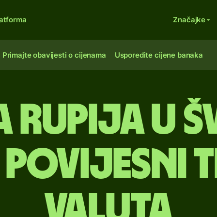
atforma
Značajke
Primajte obavijesti o cijenama
Usporedite cijene banaka
a rupija u š
 Povijesni t
valuta