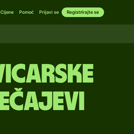
Cijene
Pomoć
Prijavi se
Registrirajte se
vicarske
ečajevi