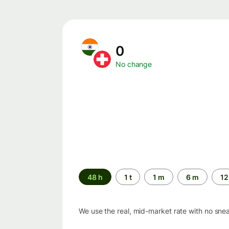
0
No change
Time
48 h
1 t
1 m
6 m
12
period
We use the real, mid-market rate with no sne