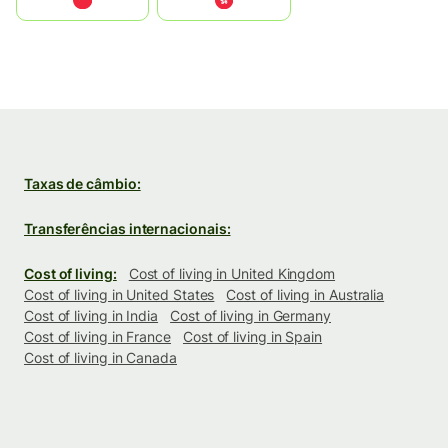
中国
中國香港特別行政區
Taxas de câmbio:
Transferências internacionais:
Cost of living:
Cost of living in United Kingdom
Cost of living in United States
Cost of living in Australia
Cost of living in India
Cost of living in Germany
Cost of living in France
Cost of living in Spain
Cost of living in Canada