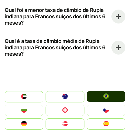
Qual foi a menor taxa de câmbio de Rupia
indiana para Francos suíços dos últimos 6
meses?
Qual é a taxa de câmbio média de Rupia
indiana para Francos suíços dos últimos 6
meses?
Brazil
الإمارات العربية المتحدة
Australia
България
Switzerland
Czechia
Deutschland
Denmark
España