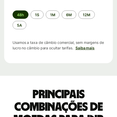
Período
48h
1S
1M
6M
12M
de
tempo
5A
Usamos a taxa de câmbio comercial, sem margens de
lucro no câmbio para ocultar tarifas.
Saiba mais
Principais
combinações de