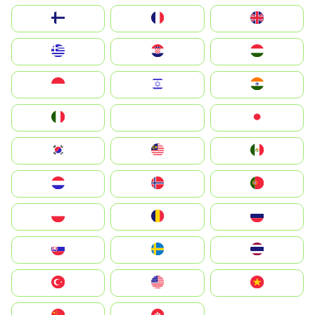
Suomi
France
United Kingdom
Greece
Hrvatska
Magyarország
Indonesia
Israel
India
Italia
JA
Japan
South Korea
Malay
Mexico
Nederland
Norge
Portugal
Polska
România
Россия
Slovensko
Ruoŧŧa
ไทย
Türkiye
United States
Vietnam