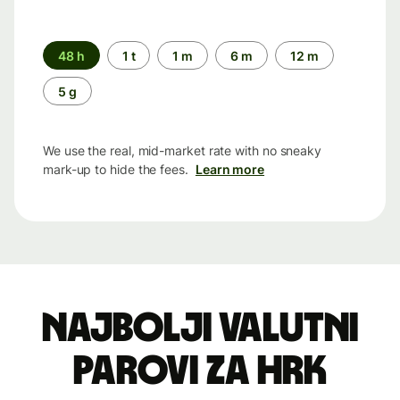
Time
48 h
1 t
1 m
6 m
12 m
period
5 g
We use the real, mid-market rate with no sneaky
mark-up to hide the fees.
Learn more
Najbolji valutni
parovi za HRK