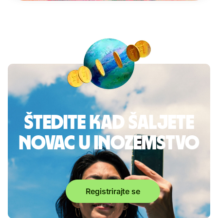
Štedite kad šaljete
novac u inozemstvo
Registrirajte se