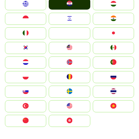
Hrvatska
Greece
Magyarország
Indonesia
Israel
India
Italia
JA
Japan
South Korea
Malay
Mexico
Nederland
Norge
Portugal
Polska
România
Россия
Slovensko
Ruoŧŧa
ไทย
Türkiye
United States
Vietnam
中国
中國香港特別行政區