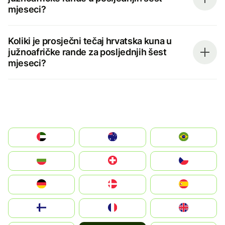
mjeseci?
Koliki je prosječni tečaj hrvatska kuna u
južnoafričke rande za posljednjih šest
mjeseci?
الإمارات العربية المتحدة
Australia
Brazil
България
Switzerland
Czechia
Deutschland
Denmark
España
Suomi
France
United Kingdom