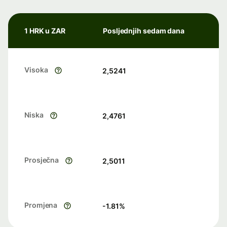
1 HRK u ZAR
Posljednjih sedam dana
Visoka
2,5241
Niska
2,4761
Prosječna
2,5011
Promjena
-1.81
%