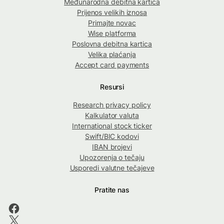
Međunarodna debitna kartica
Prijenos velikih iznosa
Primajte novac
Wise platforma
Poslovna debitna kartica
Velika plaćanja
Accept card payments
Resursi
Research privacy policy
Kalkulator valuta
International stock ticker
Swift/BIC kodovi
IBAN brojevi
Upozorenja o tečaju
Usporedi valutne tečajeve
Pratite nas