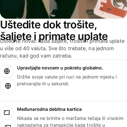
Uštedite dok trošite,
šaljete i primate uplate
Uštedite novac kada šaljete, trošite i primate uplate
u više od 40 valuta. Sve što trebate, na jednom
računu, kad god vam zatreba.
Upravljajte novcem u pokretu globalno.
Držite svoje valute pri ruci na jednom mjestu i
pretvarajte ih u sekundi.
Međunarodna debitna kartica
Nikada se ne brinite o maržama tečaja ili visokim
naknadama za transakcije kada trošite u