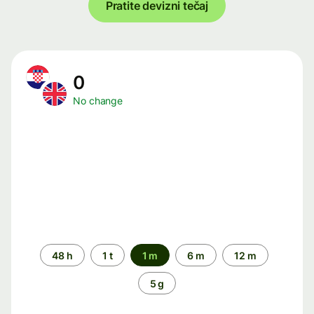
Pratite devizni tečaj
0
No change
Time
48 h
1 t
1 m
6 m
12 m
period
5 g