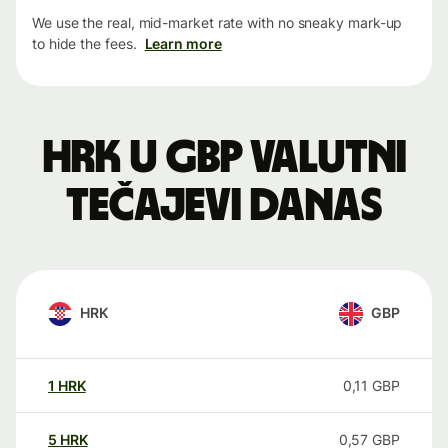
We use the real, mid-market rate with no sneaky mark-up
to hide the fees.
Learn more
HRK u GBP valutni
tečajevi danas
HRK
GBP
1
HRK
0,11
GBP
5
HRK
0,57
GBP