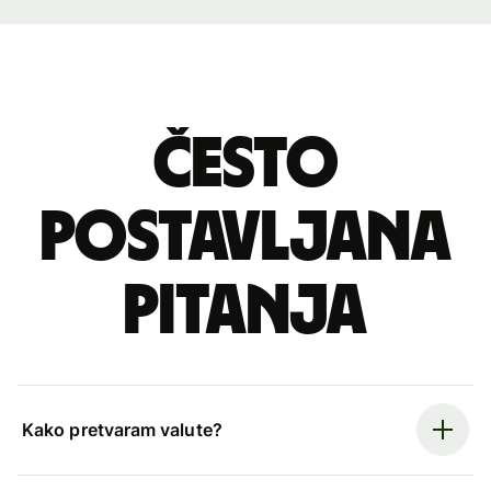
Često
postavljana
pitanja
Kako pretvaram valute?