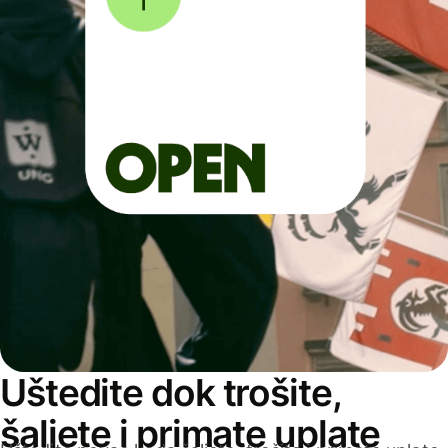
Uštedite dok trošite,
šaljete i primate uplate