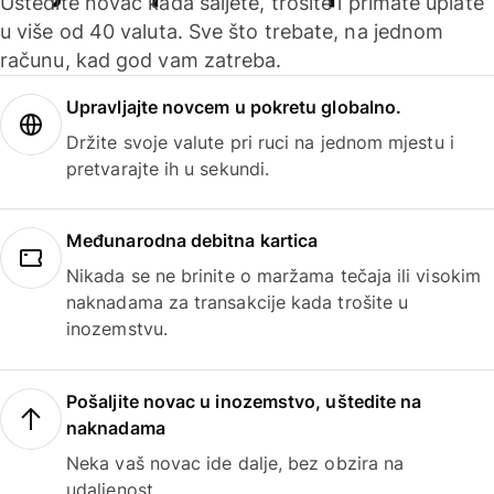
Uštedite novac kada šaljete, trošite i primate uplate
u više od 40 valuta. Sve što trebate, na jednom
računu, kad god vam zatreba.
Upravljajte novcem u pokretu globalno.
Držite svoje valute pri ruci na jednom mjestu i
pretvarajte ih u sekundi.
Međunarodna debitna kartica
Nikada se ne brinite o maržama tečaja ili visokim
naknadama za transakcije kada trošite u
inozemstvu.
Pošaljite novac u inozemstvo, uštedite na
naknadama
Neka vaš novac ide dalje, bez obzira na
udaljenost.