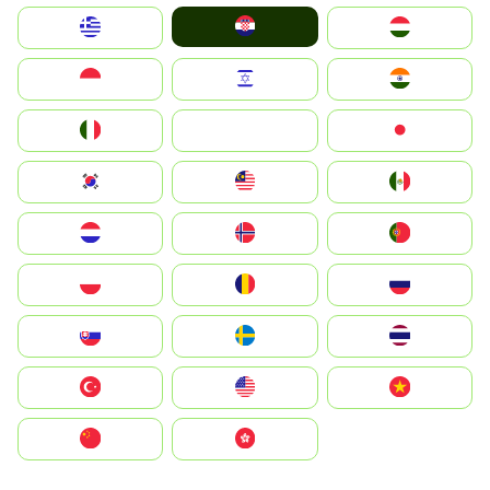
Hrvatska
Greece
Magyarország
Indonesia
Israel
India
Italia
JA
Japan
South Korea
Malay
Mexico
Nederland
Norge
Portugal
Polska
România
Россия
Slovensko
Ruoŧŧa
ไทย
Türkiye
United States
Vietnam
中国
中國香港特別行政區