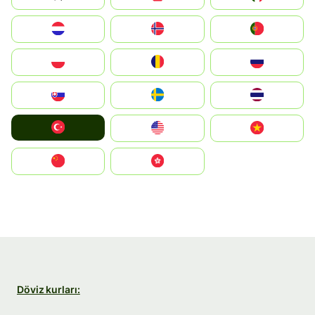
Nederland
Norge
Portugal
Polska
România
Россия
Slovensko
Ruoŧŧa
ไทย
Türkiye
United States
Vietnam
中国
中國香港特別行政區
Döviz kurları: