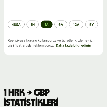
Zaman
48SA
1H
1A
6A
12A
5Y
aralığı
Reel piyasa kurunu kullanıyoruz ve ücretleri gizlemek için
gizli fiyat artışları eklemiyoruz.
Daha fazla bilgi edinin
1 HRK → GBP
istatistikleri