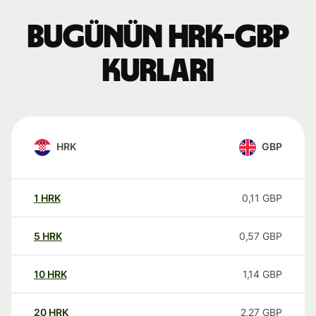
Bugünün HRK-GBP
kurları
HRK
GBP
1
HRK
0,11
GBP
5
HRK
0,57
GBP
10
HRK
1,14
GBP
20
HRK
2,27
GBP