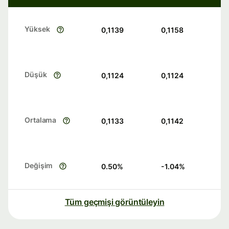
Yüksek
0,1139
0,1158
Düşük
0,1124
0,1124
Ortalama
0,1133
0,1142
Değişim
0.50
%
-1.04
%
Tüm geçmişi görüntüleyin