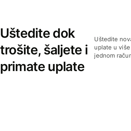
Uštedite dok
Uštedite nova
trošite, šaljete i
uplate u više
jednom račun
primate uplate