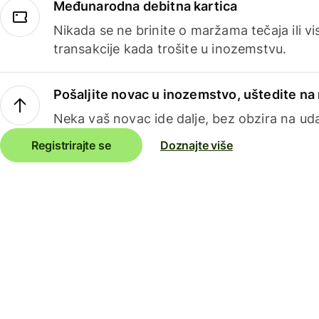
Međunarodna debitna kartica
Nikada se ne brinite o maržama tečaja ili 
transakcije kada trošite u inozemstvu.
Pošaljite novac u inozemstvo, uštedite n
Neka vaš novac ide dalje, bez obzira na uda
Registrirajte se
Doznajte više