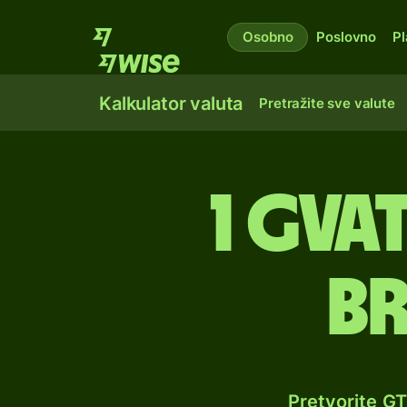
Osobno
Poslovno
Pl
Kalkulator valuta
Pretražite sve valute
1 gva
br
Pretvorite G