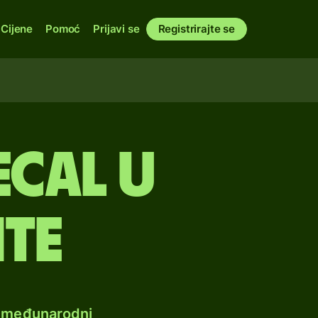
Cijene
Pomoć
Prijavi se
Registrirajte se
ecal u
nte
e međunarodni