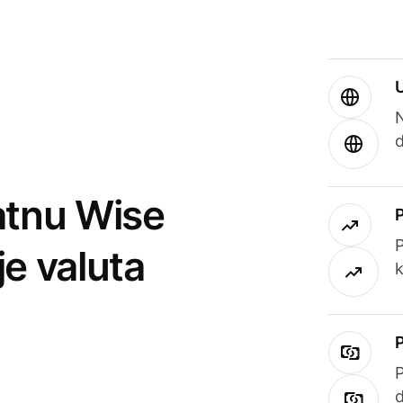
atnu Wise
P
je valuta