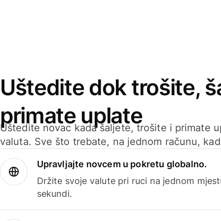
Uštedite dok trošite, ša
primate uplate
Uštedite novac kada šaljete, trošite i primate 
valuta. Sve što trebate, na jednom računu, ka
Upravljajte novcem u pokretu globalno.
Držite svoje valute pri ruci na jednom mjestu
sekundi.