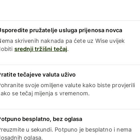
Usporedite pružatelje usluga prijenosa novca
Nema skrivenih naknada pa ćete uz Wise uvijek
dobiti
srednji tržišni tečaj
.
Pratite tečajeve valuta uživo
ohranite svoje omiljene valute kako biste provjerili
kako se tečaj mijenja s vremenom.
Potpuno besplatno, bez oglasa
Preuzmite u sekundi. Potpuno je besplatno i nema
dosadnih oglasa.