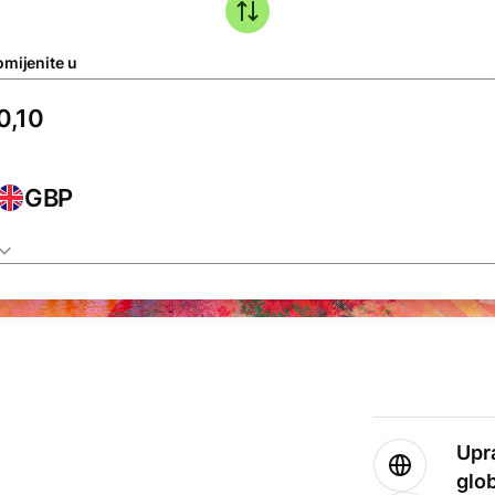
omijenite u
GBP
Upr
glo