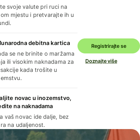
te svoje valute pri ruci na
om mjestu i pretvarajte ih u
undi.
unarodna debitna kartica
Registrirajte se
ada se ne brinite o maržama
Doznajte više
ja ili visokim naknadama za
sakcije kada trošite u
zemstvu.
aljite novac u inozemstvo,
edite na naknadama
a vaš novac ide dalje, bez
ra na udaljenost.