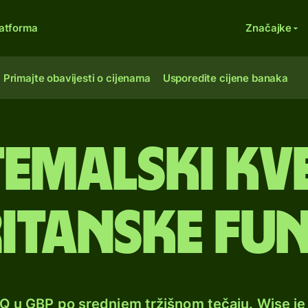
atforma
Značajke
Primajte obavijesti o cijenama
Usporedite cijene banaka
temalski kv
itanske fu
TQ u GBP po srednjem tržišnom tečaju. Wise j