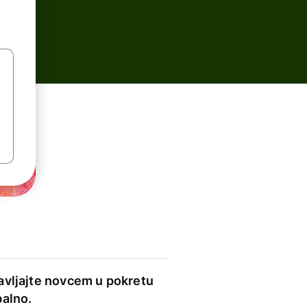
avljajte novcem u pokretu
balno.