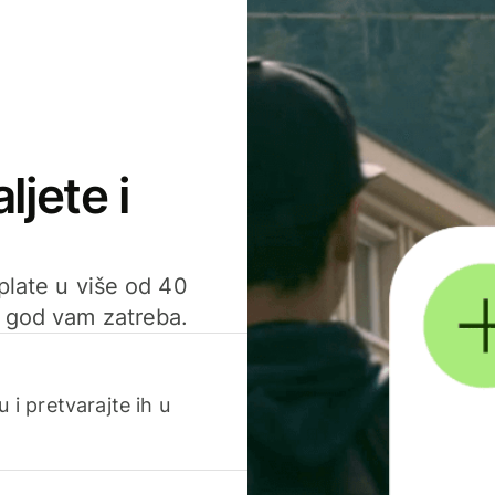
ljete i
uplate u više od 40
d god vam zatreba.
 i pretvarajte ih u