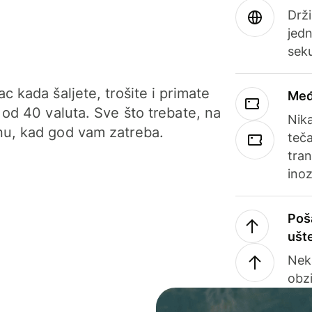
Drži
jedn
sek
c kada šaljete, trošite i primate
Međ
 od 40 valuta. Sve što trebate, na
Nik
u, kad god vam zatreba.
teča
tran
ino
Poš
ušt
Nek
obzi