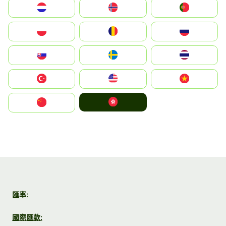
Nederland
Norge
Portugal
Polska
România
Россия
Slovensko
Ruoŧŧa
ไทย
Türkiye
United States
Vietnam
中國香港特別行政區
中国
匯率:
國際匯款: