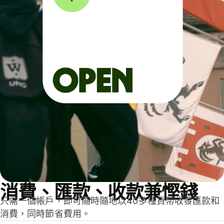
消費、匯款、收款兼慳錢
只需一個帳戶，即可隨時隨地以40多種貨幣收發匯款和
消費，同時節省費用。