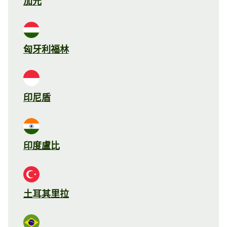
加元
匈牙利福林
印尼盾
印度盧比
土耳其里拉