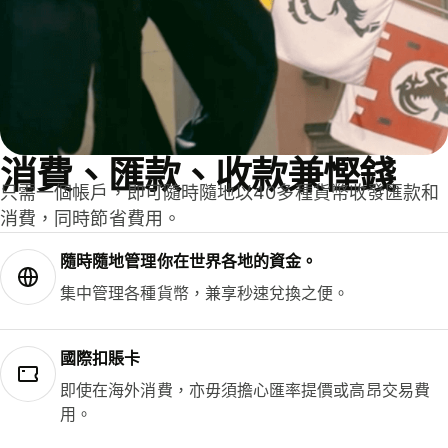
消費、匯款、收款兼慳錢
只需一個帳戶，即可隨時隨地以40多種貨幣收發匯款和
消費，同時節省費用。
隨時隨地管理你在世界各地的資金。
集中管理各種貨幣，兼享秒速兌換之便。
國際扣賬卡
即使在海外消費，亦毋須擔心匯率提價或高昂交易費
用。