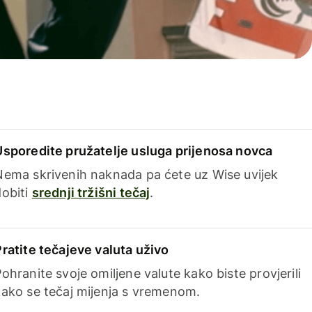
Usporedite pružatelje usluga prijenosa novca
Nema skrivenih naknada pa ćete uz Wise uvijek
dobiti
srednji tržišni tečaj
.
Pratite tečajeve valuta uživo
ohranite svoje omiljene valute kako biste provjerili
kako se tečaj mijenja s vremenom.