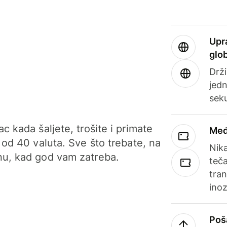
Upr
glo
Drži
jedn
sek
c kada šaljete, trošite i primate
Međ
 od 40 valuta. Sve što trebate, na
Nik
u, kad god vam zatreba.
teča
tran
ino
Poš