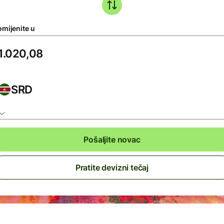
omijenite u
SRD
Pošaljite novac
Pratite devizni tečaj