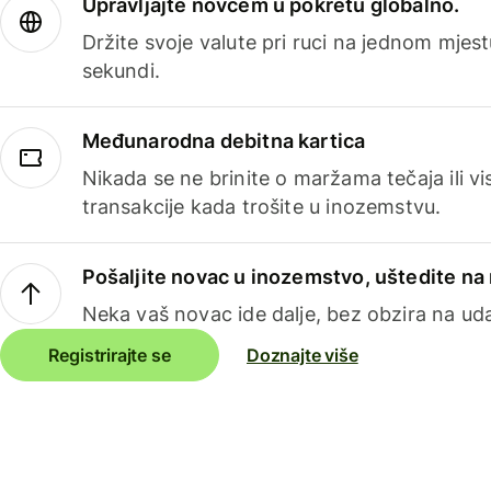
Upravljajte novcem u pokretu globalno.
Držite svoje valute pri ruci na jednom mjestu
sekundi.
Međunarodna debitna kartica
Nikada se ne brinite o maržama tečaja ili 
transakcije kada trošite u inozemstvu.
Pošaljite novac u inozemstvo, uštedite n
Neka vaš novac ide dalje, bez obzira na uda
Registrirajte se
Doznajte više