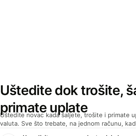
Uštedite dok trošite, ša
primate uplate
Uštedite novac kada šaljete, trošite i primate 
valuta. Sve što trebate, na jednom računu, ka