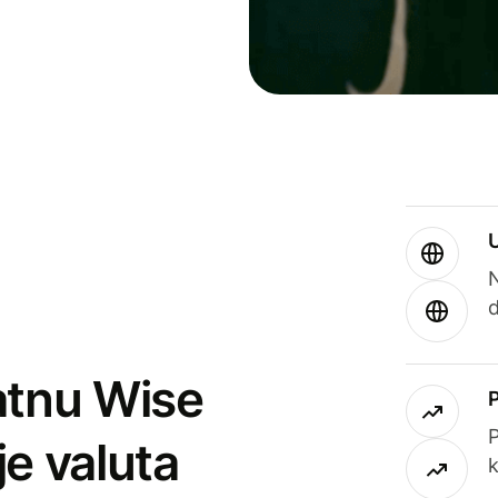
atnu Wise
P
je valuta