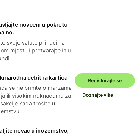
avljajte novcem u pokretu
balno.
te svoje valute pri ruci na
om mjestu i pretvarajte ih u
undi.
unarodna debitna kartica
Registrirajte se
ada se ne brinite o maržama
Doznajte više
ja ili visokim naknadama za
sakcije kada trošite u
zemstvu.
aljite novac u inozemstvo,