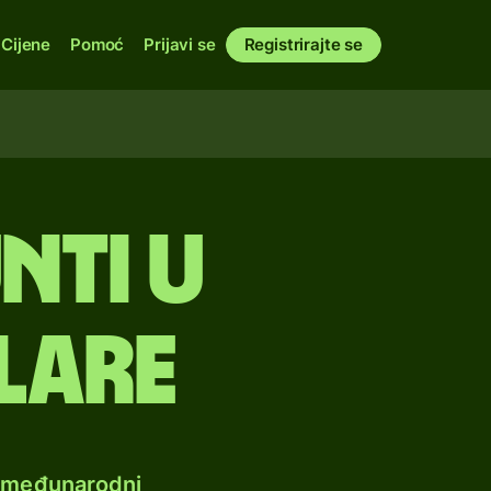
Cijene
Pomoć
Prijavi se
Registrirajte se
nti u
lare
e međunarodni