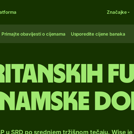
atforma
Značajke
Primajte obavijesti o cijenama
Usporedite cijene banaka
ritanskih fu
inamske do
BP u SRD po srednjem tržišnom tečaju. Wise j