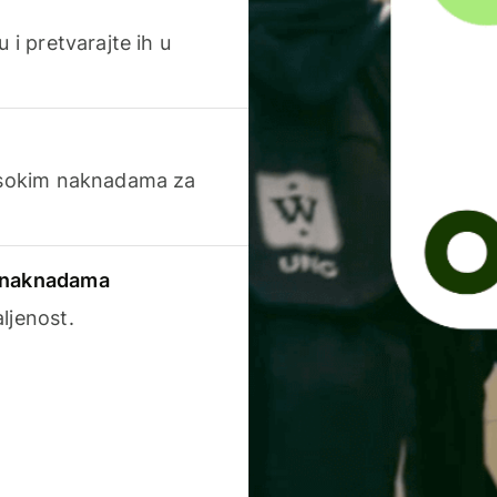
 i pretvarajte ih u
visokim naknadama za
a naknadama
ljenost.