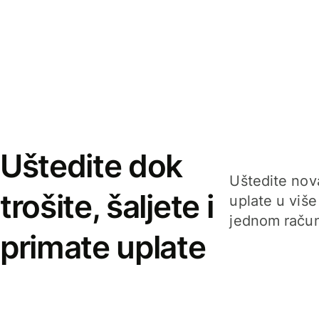
Uštedite dok
Uštedite nova
trošite, šaljete i
uplate u više
jednom račun
primate uplate