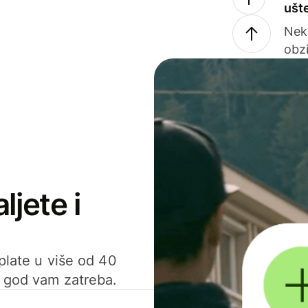
ušt
Nek
obzi
ljete i
uplate u više od 40
d god vam zatreba.