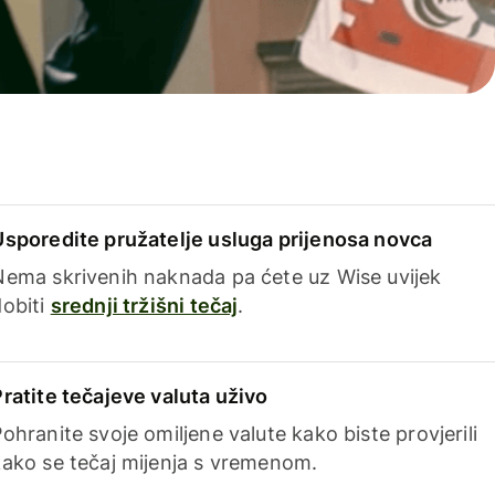
Usporedite pružatelje usluga prijenosa novca
Nema skrivenih naknada pa ćete uz Wise uvijek
dobiti
srednji tržišni tečaj
.
Pratite tečajeve valuta uživo
ohranite svoje omiljene valute kako biste provjerili
kako se tečaj mijenja s vremenom.