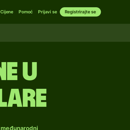
Cijene
Pomoć
Prijavi se
Registrirajte se
e u
lare
e međunarodni