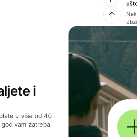
ušt
Nek
obzi
ljete i
uplate u više od 40
d god vam zatreba.