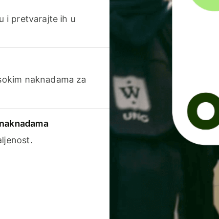
 i pretvarajte ih u
visokim naknadama za
a naknadama
ljenost.