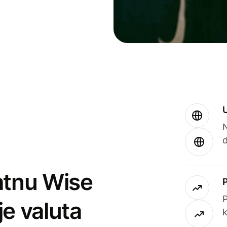
atnu Wise
P
je valuta