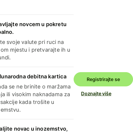
avljajte novcem u pokretu
balno.
te svoje valute pri ruci na
om mjestu i pretvarajte ih u
undi.
unarodna debitna kartica
Registrirajte se
ada se ne brinite o maržama
Doznajte više
ja ili visokim naknadama za
sakcije kada trošite u
zemstvu.
aljite novac u inozemstvo,