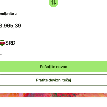
omijenite u
SRD
Pošaljite novac
Pratite devizni tečaj