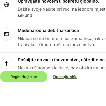
Upravljajte novcem u pokretu globalno.
Držite svoje valute pri ruci na jednom mjestu
sekundi.
Međunarodna debitna kartica
Nikada se ne brinite o maržama tečaja ili 
transakcije kada trošite u inozemstvu.
Pošaljite novac u inozemstvo, uštedite n
Neka vaš novac ide dalje, bez obzira na uda
Registrirajte se
Doznajte više