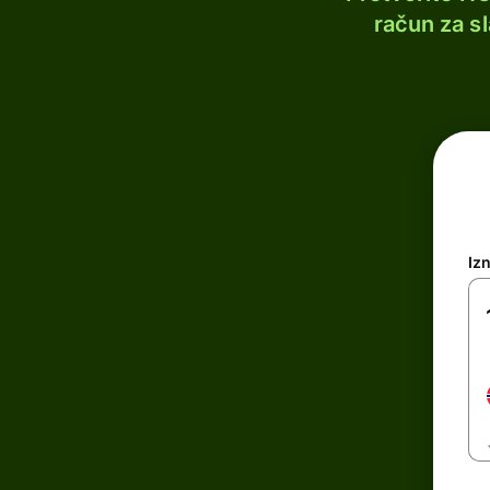
račun za s
Iz