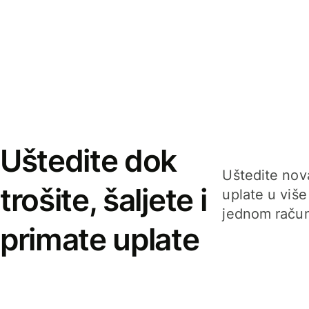
Uštedite dok
Uštedite nova
trošite, šaljete i
uplate u više
jednom račun
primate uplate