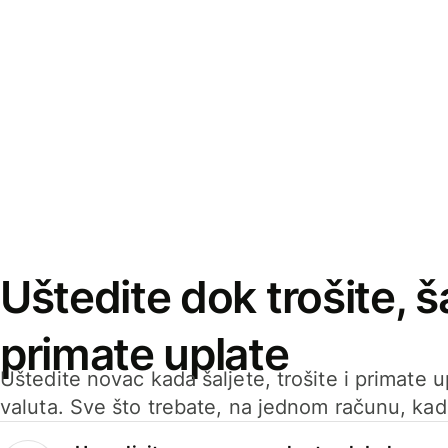
Uštedite dok trošite, ša
primate uplate
Uštedite novac kada šaljete, trošite i primate 
valuta. Sve što trebate, na jednom računu, ka