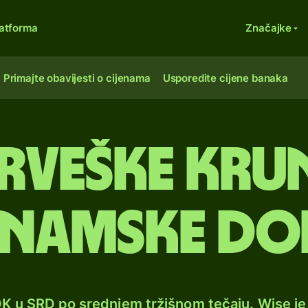
atforma
Značajke
Primajte obavijesti o cijenama
Usporedite cijene banaka
rveške krun
inamske do
OK u SRD po srednjem tržišnom tečaju. Wise j