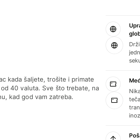
Upr
glo
Drži
jedn
sek
c kada šaljete, trošite i primate
Međ
 od 40 valuta. Sve što trebate, na
Nik
u, kad god vam zatreba.
teča
tran
ino
Poš