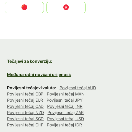
中国
中國香港特別行政區
Tečajevi za konverziju:
Međunarodni novčani prijenosi:
Povijesni tečajevi valuta:
Povijesni tečaj AUD
Povijesni tečaj GBP
Povijesni tečaj MXN
Povijesni tečaj EUR
Povijesni tečaj JPY
Povijesni tečaj CAD
Povijesni tečaj INR
Povijesni tečaj NZD
Povijesni tečaj ZAR
Povijesni tečaj SGD
Povijesni tečaj USD
Povijesni tečaj CHF
Povijesni tečaj IDR