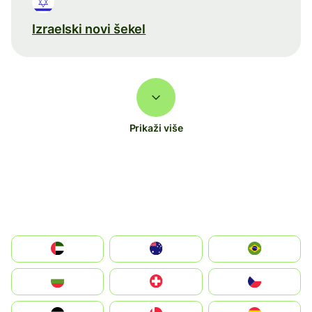
Izraelski novi šekel
Prikaži više
الإمارات العربية المتحدة
Australia
Brazil
България
Switzerland
Czechia