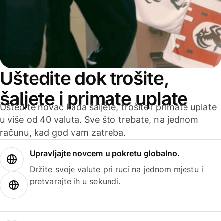
Uštedite dok trošite,
šaljete i primate uplate
Uštedite novac kada šaljete, trošite i primate uplate
u više od 40 valuta. Sve što trebate, na jednom
računu, kad god vam zatreba.
Upravljajte novcem u pokretu globalno.
Držite svoje valute pri ruci na jednom mjestu i
pretvarajte ih u sekundi.