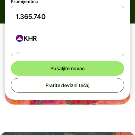
Promijenite u
KHR
Pošaljite novac
Pratite devizni tečaj