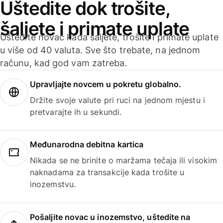
Uštedite dok trošite,
šaljete i primate uplate
Uštedite novac kada šaljete, trošite i primate uplate
u više od 40 valuta. Sve što trebate, na jednom
računu, kad god vam zatreba.
Upravljajte novcem u pokretu globalno.
Držite svoje valute pri ruci na jednom mjestu i
pretvarajte ih u sekundi.
Međunarodna debitna kartica
Nikada se ne brinite o maržama tečaja ili visokim
naknadama za transakcije kada trošite u
inozemstvu.
Pošaljite novac u inozemstvo, uštedite na