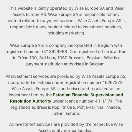
This website is jointly operated by Wise Europe SA and Wise
Assets Europe AS. Wise Europe SA is responsible for any
content related to payment services. Wise Assets Europe AS is
responsible for any content related to investment services,
including marketing.
Wise Europe SA is a company incorporated in Belgium with
registered number 0713629988. Our registered office is at Rue
du Trône 100, 3rd floor, 1050 Brussels, Belgium. Wise is a
payment institution authorised in Belgium.
All investment services are provided by Wise Assets Europe AS,
incorporated in Estonia under registration number 16267372.
Wise Assets Europe AS is authorised and regulated as an
investment firm by the
Estonian Financial Supervision and
Resolution Authority
under licence number 4.1-1/174. The
registered address is Kopli tn 68a, Põhja-Tallinna linnaosa,
Tallinn, Estonia.
All investment services are provided by the respective Wise
Assets
entity in your location
.