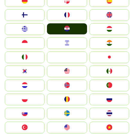
Deutschland
Denmark
España
Suomi
France
United Kingdom
Hrvatska
Greece
Magyarország
Indonesia
Israel
India
Italia
JA
Japan
South Korea
Malay
Mexico
Nederland
Norge
Portugal
Polska
România
Россия
Slovensko
Ruoŧŧa
ไทย
Türkiye
United States
Vietnam