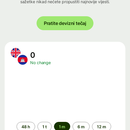
sažetke nikad nećete propustiti najnovije vijesti.
Pratite devizni tečaj
0
No change
Time
48 h
1 t
1 m
6 m
12 m