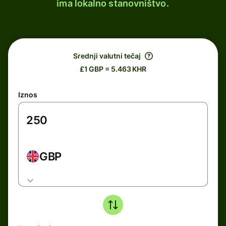
ima lokalno stanovništvo.
Srednji valutni tečaj
£1 GBP = 5.463 KHR
Iznos
GBP