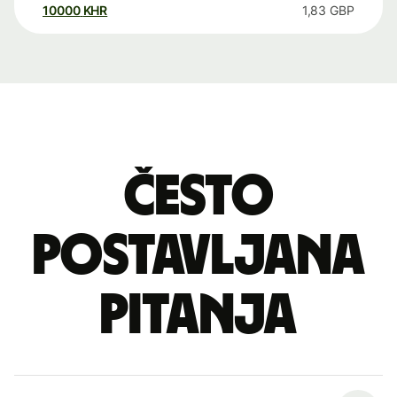
10000
KHR
1,83
GBP
Često
postavljana
pitanja