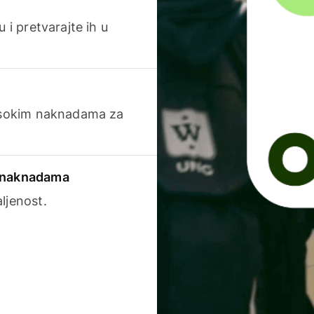
 i pretvarajte ih u
visokim naknadama za
a naknadama
ljenost.