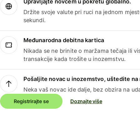
Upravljajte novcem u pokretu globalno.
Držite svoje valute pri ruci na jednom mjestu
sekundi.
Međunarodna debitna kartica
Nikada se ne brinite o maržama tečaja ili 
transakcije kada trošite u inozemstvu.
Pošaljite novac u inozemstvo, uštedite n
Neka vaš novac ide dalje, bez obzira na uda
Registrirajte se
Doznajte više