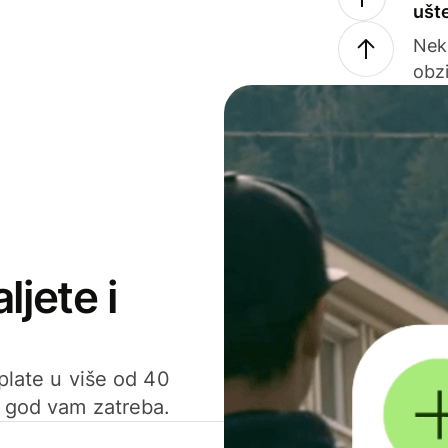
ušt
Nek
obzi
ljete i
uplate u više od 40
d god vam zatreba.