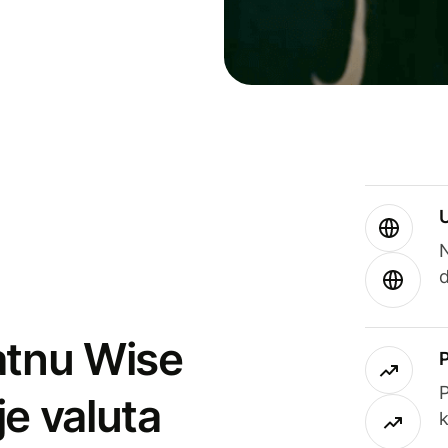
atnu Wise
P
je valuta