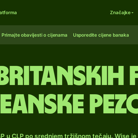
atforma
Značajke
Primajte obavijesti o cijenama
Usporedite cijene banaka
britanskih 
leanske pez
BP u CLP po srednjem tržišnom tečaju. Wise j