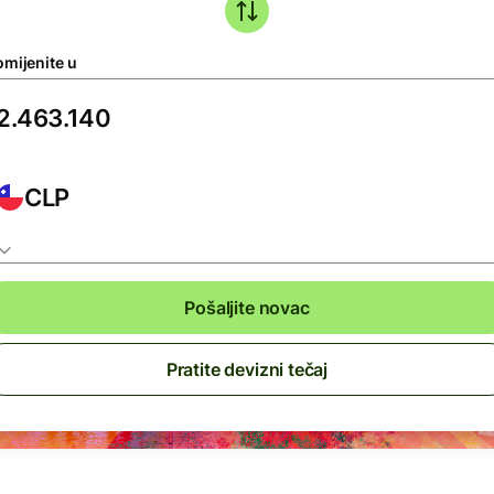
omijenite u
CLP
Pošaljite novac
Pratite devizni tečaj