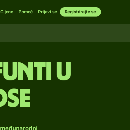
Cijene
Pomoć
Prijavi se
Registrirajte se
funti u
ose
e međunarodni