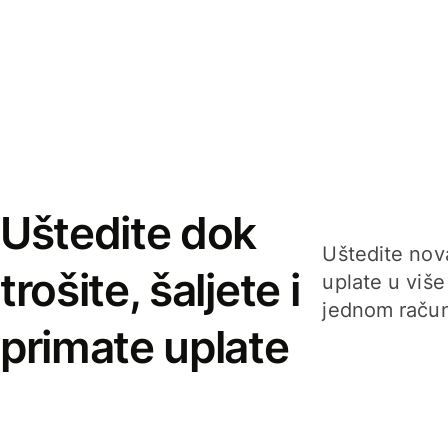
Uštedite dok
Uštedite nova
trošite, šaljete i
uplate u više
jednom račun
primate uplate