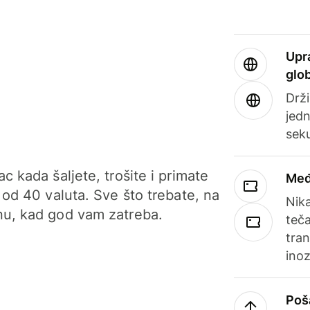
Upr
glo
Drži
jedn
sek
c kada šaljete, trošite i primate
Međ
 od 40 valuta. Sve što trebate, na
Nik
u, kad god vam zatreba.
teča
tran
ino
Poš