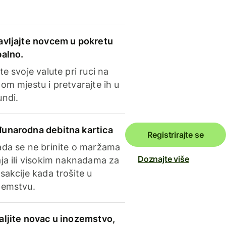
avljajte novcem u pokretu
balno.
te svoje valute pri ruci na
om mjestu i pretvarajte ih u
undi.
unarodna debitna kartica
Registrirajte se
ada se ne brinite o maržama
Doznajte više
ja ili visokim naknadama za
sakcije kada trošite u
zemstvu.
aljite novac u inozemstvo,