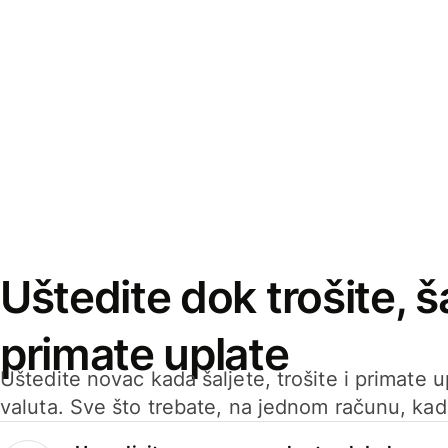
Uštedite dok trošite, ša
primate uplate
Uštedite novac kada šaljete, trošite i primate 
valuta. Sve što trebate, na jednom računu, ka