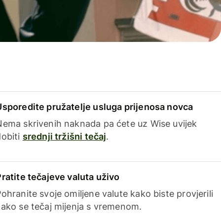
Usporedite pružatelje usluga prijenosa novca
Nema skrivenih naknada pa ćete uz Wise uvijek
dobiti
srednji tržišni tečaj
.
Pratite tečajeve valuta uživo
ohranite svoje omiljene valute kako biste provjerili
kako se tečaj mijenja s vremenom.