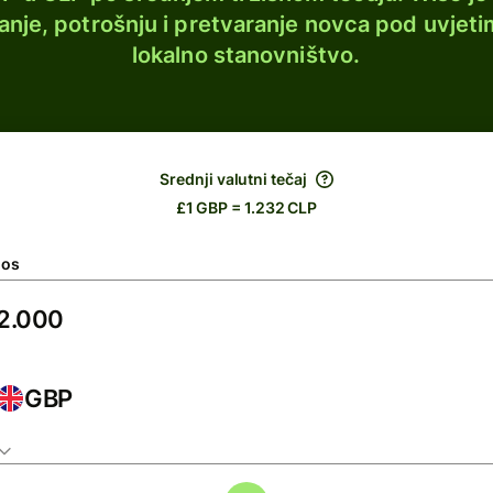
lanje, potrošnju i pretvaranje novca pod uvjeti
lokalno stanovništvo.
Srednji valutni tečaj
£1 GBP = 1.232 CLP
nos
GBP