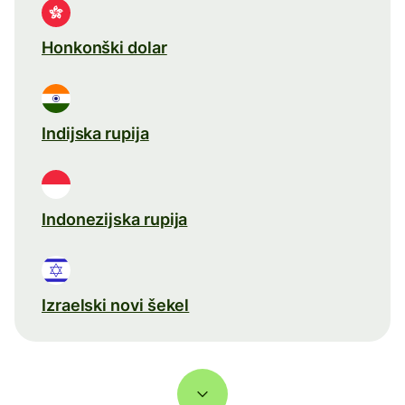
Honkonški dolar
Indijska rupija
Indonezijska rupija
Izraelski novi šekel