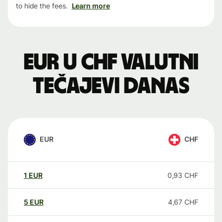
to hide the fees.
Learn more
EUR u CHF valutni
tečajevi danas
EUR
CHF
1
EUR
0,93
CHF
5
EUR
4,67
CHF