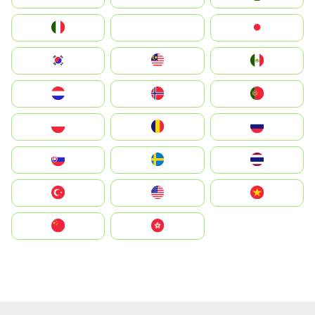
Italia
JA
Japan
South Korea
Malay
Mexico
Nederland
Norge
Portugal
Polska
România
Россия
Slovensko
Ruoŧŧa
ไทย
Türkiye
United States
Vietnam
中国
中國香港特別行政區