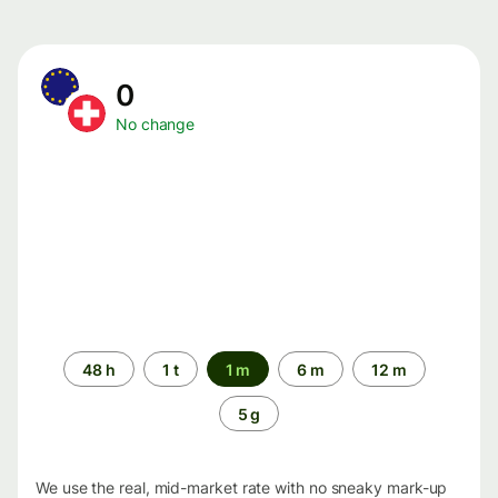
0
No change
Time
48 h
1 t
1 m
6 m
12 m
period
5 g
We use the real, mid-market rate with no sneaky mark-up