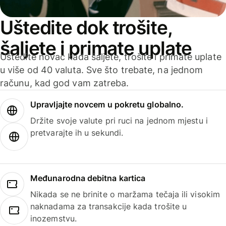
Uštedite dok trošite,
šaljete i primate uplate
Uštedite novac kada šaljete, trošite i primate uplate
u više od 40 valuta. Sve što trebate, na jednom
računu, kad god vam zatreba.
Upravljajte novcem u pokretu globalno.
Držite svoje valute pri ruci na jednom mjestu i
pretvarajte ih u sekundi.
Međunarodna debitna kartica
Nikada se ne brinite o maržama tečaja ili visokim
naknadama za transakcije kada trošite u
inozemstvu.