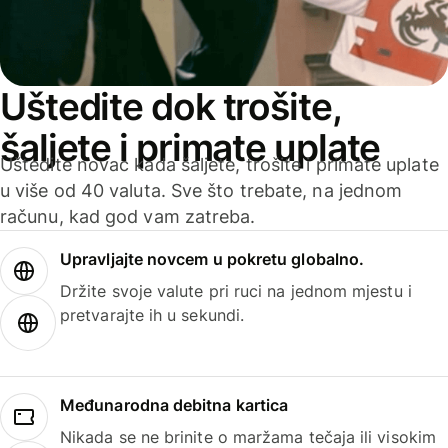
Uštedite dok trošite,
šaljete i primate uplate
Uštedite novac kada šaljete, trošite i primate uplate
u više od 40 valuta. Sve što trebate, na jednom
računu, kad god vam zatreba.
Upravljajte novcem u pokretu globalno.
Držite svoje valute pri ruci na jednom mjestu i
pretvarajte ih u sekundi.
Međunarodna debitna kartica
Nikada se ne brinite o maržama tečaja ili visokim