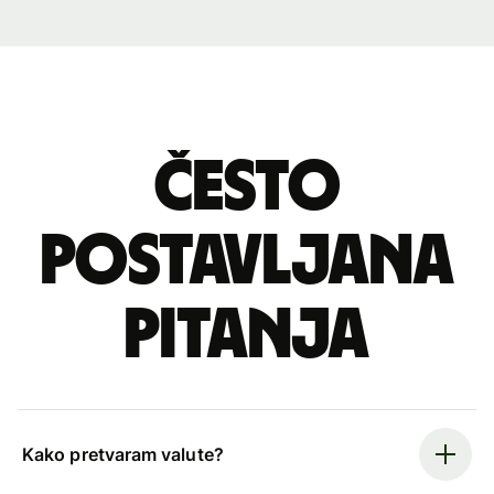
Često
postavljana
pitanja
Kako pretvaram valute?