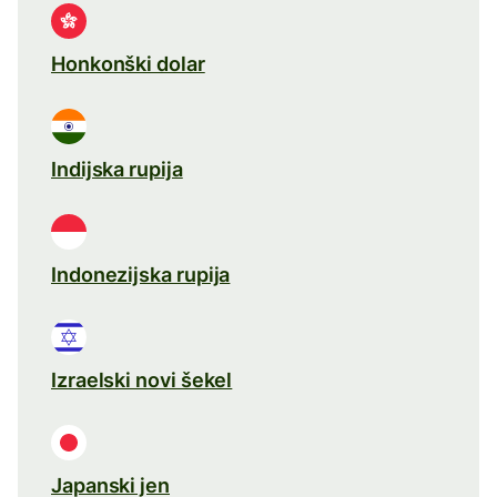
Honkonški dolar
Indijska rupija
Indonezijska rupija
Izraelski novi šekel
Japanski jen