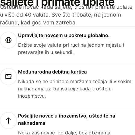
šaljete i primate uplate
Uštedite novac kada šaljete, trošite i primate uplate
u više od 40 valuta. Sve što trebate, na jednom
računu, kad god vam zatreba.
Upravljajte novcem u pokretu globalno.
Držite svoje valute pri ruci na jednom mjestu i
pretvarajte ih u sekundi.
Međunarodna debitna kartica
Nikada se ne brinite o maržama tečaja ili visokim
naknadama za transakcije kada trošite u
inozemstvu.
Pošaljite novac u inozemstvo, uštedite na
naknadama
Neka vaš novac ide dalje, bez obzira na