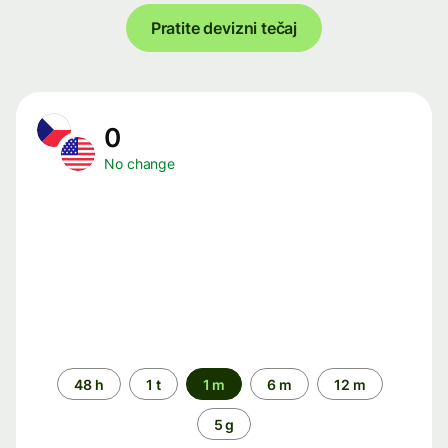
Pratite devizni tečaj
0
No change
Time
48 h
1 t
1 m
6 m
12 m
period
5 g