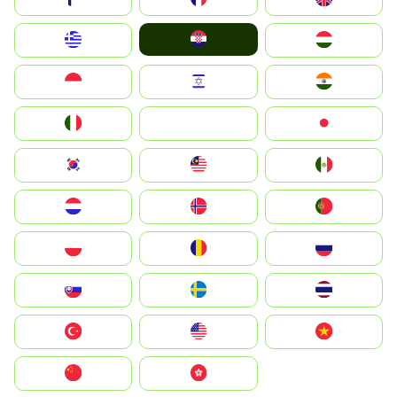
Hrvatska
Greece
Magyarország
Indonesia
Israel
India
Italia
JA
Japan
South Korea
Malay
Mexico
Nederland
Norge
Portugal
Polska
România
Россия
Slovensko
Ruoŧŧa
ไทย
Türkiye
United States
Vietnam
中国
中國香港特別行政區