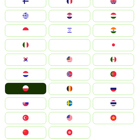
Suomi
France
United Kingdom
Greece
Hrvatska
Magyarország
Indonesia
Israel
India
Italia
JA
Japan
South Korea
Malay
Mexico
Nederland
Norge
Portugal
Polska
România
Россия
Slovensko
Ruoŧŧa
ไทย
Türkiye
United States
Vietnam
中国
中國香港特別行政區