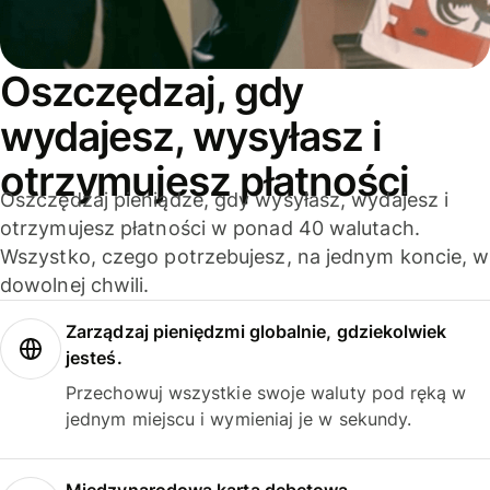
Oszczędzaj, gdy
wydajesz, wysyłasz i
otrzymujesz płatności
Oszczędzaj pieniądze, gdy wysyłasz, wydajesz i
otrzymujesz płatności w ponad 40 walutach.
Wszystko, czego potrzebujesz, na jednym koncie, w
dowolnej chwili.
Zarządzaj pieniędzmi globalnie, gdziekolwiek
jesteś.
Przechowuj wszystkie swoje waluty pod ręką w
jednym miejscu i wymieniaj je w sekundy.