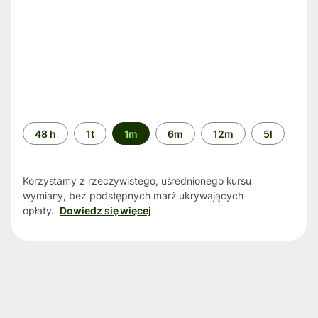
Przedział
48 h
1t
1m
6m
12m
5l
czasu
Korzystamy z rzeczywistego, uśrednionego kursu
wymiany, bez podstępnych marż ukrywających
opłaty.
Dowiedz się więcej