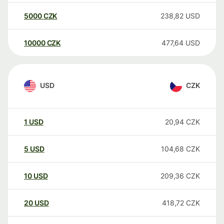
5000
CZK
238,82
USD
10000
CZK
477,64
USD
USD
CZK
1
USD
20,94
CZK
5
USD
104,68
CZK
10
USD
209,36
CZK
20
USD
418,72
CZK