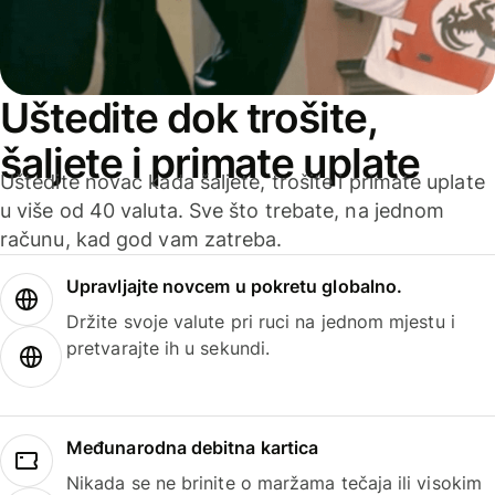
Uštedite dok trošite,
šaljete i primate uplate
Uštedite novac kada šaljete, trošite i primate uplate
u više od 40 valuta. Sve što trebate, na jednom
računu, kad god vam zatreba.
Upravljajte novcem u pokretu globalno.
Držite svoje valute pri ruci na jednom mjestu i
pretvarajte ih u sekundi.
Međunarodna debitna kartica
Nikada se ne brinite o maržama tečaja ili visokim