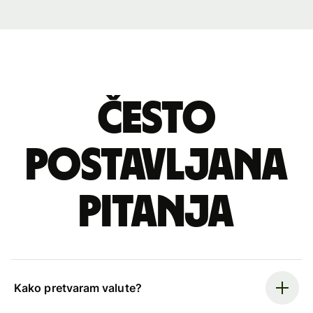
Često
postavljana
pitanja
Kako pretvaram valute?