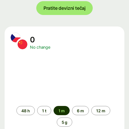
Pratite devizni tečaj
0
No change
Time
48 h
1 t
1 m
6 m
12 m
period
5 g