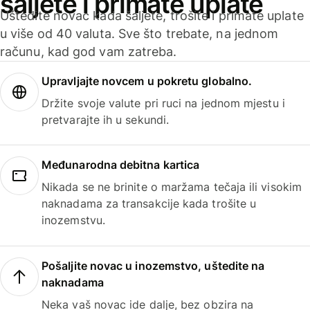
šaljete i primate uplate
Uštedite novac kada šaljete, trošite i primate uplate
u više od 40 valuta. Sve što trebate, na jednom
računu, kad god vam zatreba.
Upravljajte novcem u pokretu globalno.
Držite svoje valute pri ruci na jednom mjestu i
pretvarajte ih u sekundi.
Međunarodna debitna kartica
Nikada se ne brinite o maržama tečaja ili visokim
naknadama za transakcije kada trošite u
inozemstvu.
Pošaljite novac u inozemstvo, uštedite na
naknadama
Neka vaš novac ide dalje, bez obzira na