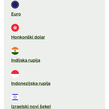
Euro
Honkonški dolar
Indijska rupija
Indonezijska rupija
Izraelski novi šekel