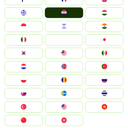
Hrvatska
Greece
Magyarország
Indonesia
Israel
India
Italia
JA
Japan
South Korea
Malay
Mexico
Nederland
Norge
Portugal
Polska
România
Россия
Slovensko
Ruoŧŧa
ไทย
Türkiye
United States
Vietnam
中国
中國香港特別行政區