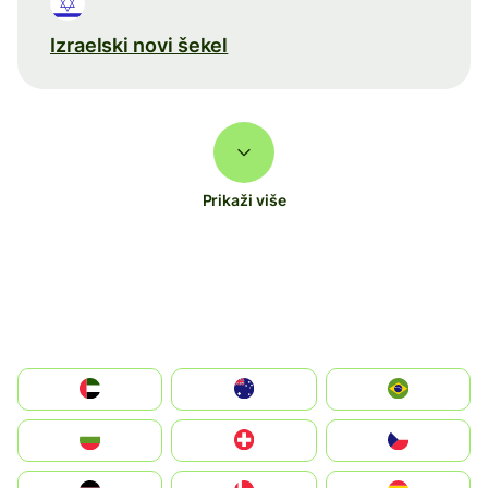
Izraelski novi šekel
Prikaži više
الإمارات العربية المتحدة
Australia
Brazil
България
Switzerland
Czechia