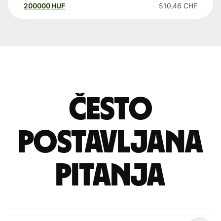
200000
HUF
510,46
CHF
Često
postavljana
pitanja