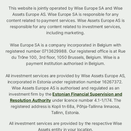
This website is jointly operated by Wise Europe SA and Wise
Assets Europe AS. Wise Europe SA is responsible for any
content related to payment services. Wise Assets Europe AS is
responsible for any content related to investment services,
including marketing.
Wise Europe SA is a company incorporated in Belgium with
registered number 0713629988. Our registered office is at Rue
du Trône 100, 3rd floor, 1050 Brussels, Belgium. Wise is a
payment institution authorised in Belgium.
All investment services are provided by Wise Assets Europe AS,
incorporated in Estonia under registration number 16267372.
Wise Assets Europe AS is authorised and regulated as an
investment firm by the
Estonian Financial Supervision and
Resolution Authority
under licence number 4.1-1/174. The
registered address is Kopli tn 68a, Põhja-Tallinna linnaosa,
Tallinn, Estonia.
All investment services are provided by the respective Wise
Assets
entity in your location
.