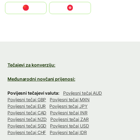
中国
中國香港特別行政區
Tečajevi za konverziju:
Međunarodni novčani prijenosi:
Povijesni tečajevi valuta:
Povijesni tečaj AUD
Povijesni tečaj GBP
Povijesni tečaj MXN
Povijesni tečaj EUR
Povijesni tečaj JPY
Povijesni tečaj CAD
Povijesni tečaj INR
Povijesni tečaj NZD
Povijesni tečaj ZAR
Povijesni tečaj SGD
Povijesni tečaj USD
Povijesni tečaj CHF
Povijesni tečaj IDR