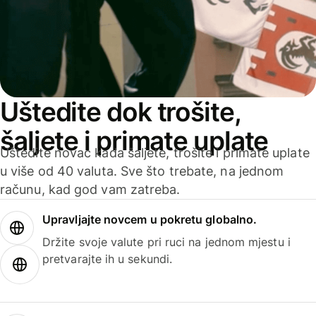
Uštedite dok trošite,
šaljete i primate uplate
Uštedite novac kada šaljete, trošite i primate uplate
u više od 40 valuta. Sve što trebate, na jednom
računu, kad god vam zatreba.
Upravljajte novcem u pokretu globalno.
Držite svoje valute pri ruci na jednom mjestu i
pretvarajte ih u sekundi.