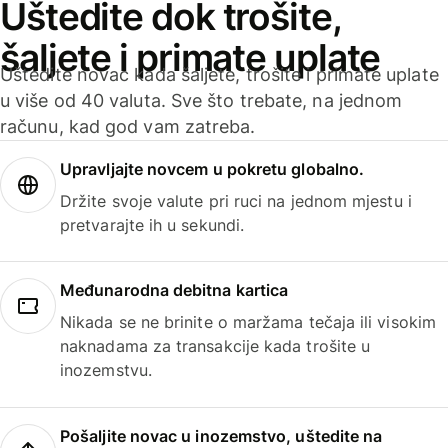
Uštedite dok trošite,
šaljete i primate uplate
Uštedite novac kada šaljete, trošite i primate uplate
u više od 40 valuta. Sve što trebate, na jednom
računu, kad god vam zatreba.
Upravljajte novcem u pokretu globalno.
Držite svoje valute pri ruci na jednom mjestu i
pretvarajte ih u sekundi.
Međunarodna debitna kartica
Nikada se ne brinite o maržama tečaja ili visokim
naknadama za transakcije kada trošite u
inozemstvu.
Pošaljite novac u inozemstvo, uštedite na