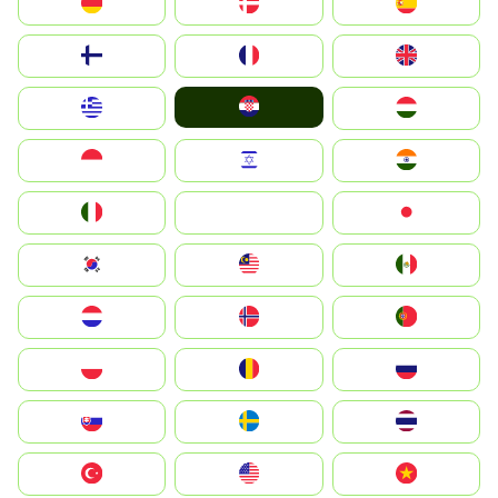
Deutschland
Denmark
España
Suomi
France
United Kingdom
Hrvatska
Greece
Magyarország
Indonesia
Israel
India
Italia
JA
Japan
South Korea
Malay
Mexico
Nederland
Norge
Portugal
Polska
România
Россия
Slovensko
Ruoŧŧa
ไทย
Türkiye
United States
Vietnam