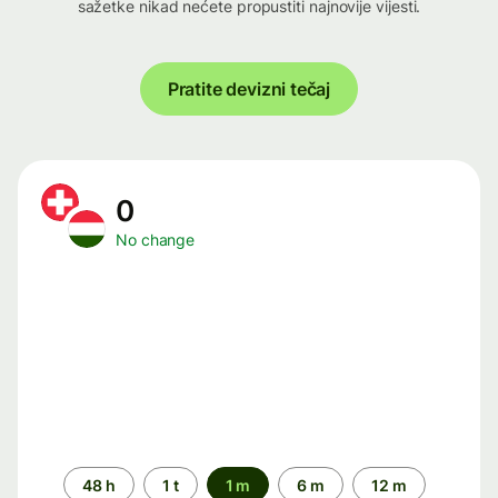
sažetke nikad nećete propustiti najnovije vijesti.
Pratite devizni tečaj
0
No change
Time
48 h
1 t
1 m
6 m
12 m