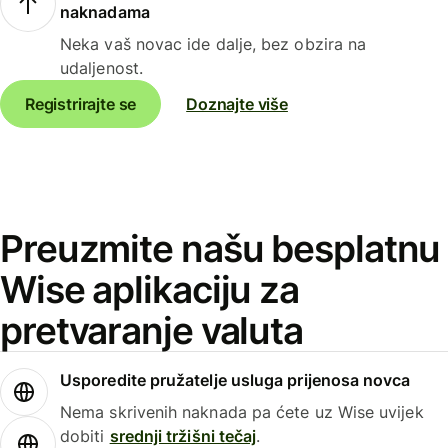
naknadama
Neka vaš novac ide dalje, bez obzira na
udaljenost.
Registrirajte se
Doznajte više
Preuzmite našu besplatnu
Wise aplikaciju za
pretvaranje valuta
Usporedite pružatelje usluga prijenosa novca
Nema skrivenih naknada pa ćete uz Wise uvijek
dobiti
srednji tržišni tečaj
.