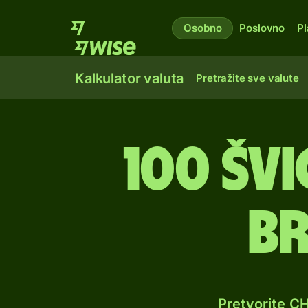
Osobno
Poslovno
Pl
Kalkulator valuta
Pretražite sve valute
100 šv
br
Pretvorite C