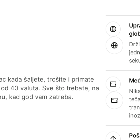
Upr
glo
Drži
jedn
sek
c kada šaljete, trošite i primate
Međ
 od 40 valuta. Sve što trebate, na
Nik
u, kad god vam zatreba.
teča
tran
ino
Poš