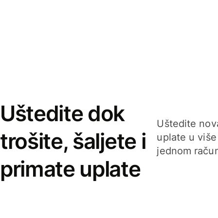
Uštedite dok
Uštedite nova
trošite, šaljete i
uplate u više
jednom račun
primate uplate