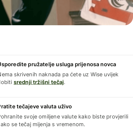
Usporedite pružatelje usluga prijenosa novca
Nema skrivenih naknada pa ćete uz Wise uvijek
dobiti
srednji tržišni tečaj
.
Pratite tečajeve valuta uživo
ohranite svoje omiljene valute kako biste provjerili
kako se tečaj mijenja s vremenom.