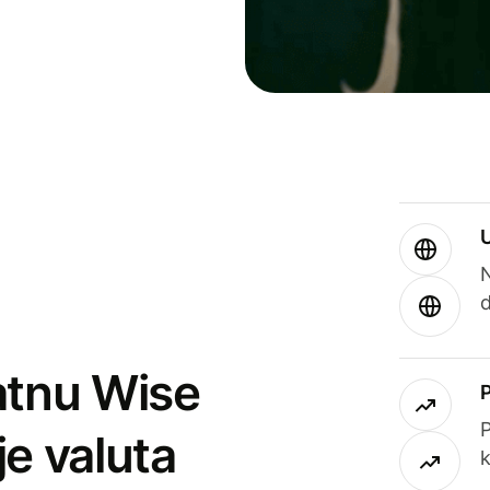
atnu Wise
P
je valuta