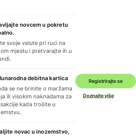
avljajte novcem u pokretu
balno.
te svoje valute pri ruci na
om mjestu i pretvarajte ih u
undi.
unarodna debitna kartica
Registrirajte se
ada se ne brinite o maržama
Doznajte više
ja ili visokim naknadama za
sakcije kada trošite u
zemstvu.
aljite novac u inozemstvo,