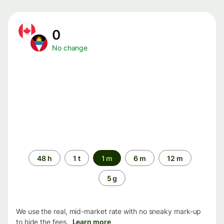
0
No change
Time
48 h
1 t
1 m
6 m
12 m
period
5 g
We use the real, mid-market rate with no sneaky mark-up
to hide the fees.
Learn more