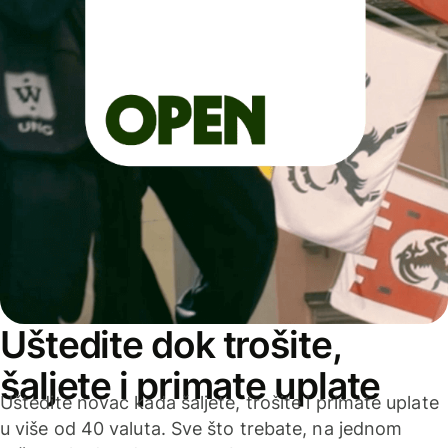
Uštedite dok trošite,
šaljete i primate uplate
Uštedite novac kada šaljete, trošite i primate uplate
u više od 40 valuta. Sve što trebate, na jednom