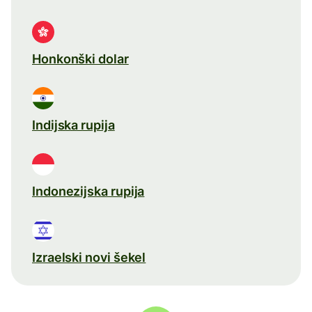
Honkonški dolar
Indijska rupija
Indonezijska rupija
Izraelski novi šekel