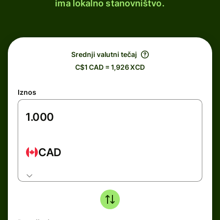
ima lokalno stanovništvo.
Srednji valutni tečaj
C$1 CAD = 1,926 XCD
Iznos
CAD