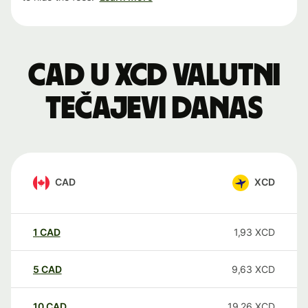
CAD u XCD valutni
tečajevi danas
CAD
XCD
1
CAD
1,93
XCD
5
CAD
9,63
XCD
10
CAD
19,26
XCD