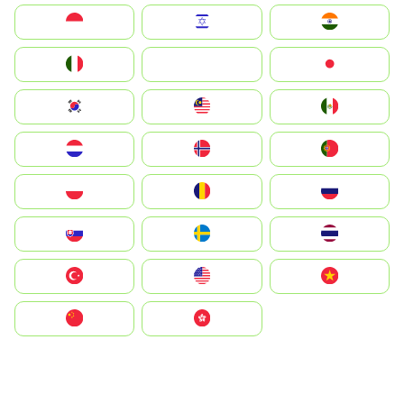
Indonesia
Israel
India
Italia
JA
Japan
South Korea
Malay
Mexico
Nederland
Norge
Portugal
Polska
România
Россия
Slovensko
Ruoŧŧa
ไทย
Türkiye
United States
Vietnam
中国
中國香港特別行政區