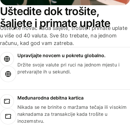
Uštedite dok trošite,
šaljete i primate uplate
Uštedite novac kada šaljete, trošite i primate uplate
u više od 40 valuta. Sve što trebate, na jednom
računu, kad god vam zatreba.
Upravljajte novcem u pokretu globalno.
Držite svoje valute pri ruci na jednom mjestu i
pretvarajte ih u sekundi.
Međunarodna debitna kartica
Nikada se ne brinite o maržama tečaja ili visokim
naknadama za transakcije kada trošite u
inozemstvu.