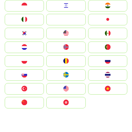
Indonesia
Israel
India
Italia
JA
Japan
South Korea
Malay
Mexico
Nederland
Norge
Portugal
Polska
România
Россия
Slovensko
Ruoŧŧa
ไทย
Türkiye
United States
Vietnam
中国
中國香港特別行政區