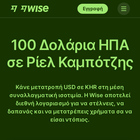
Εγγραφή
100 Δολάρια ΗΠΑ
σε Ρίελ Καμπότζης
Κάνε μετατροπή USD σε KHR στη μέση
συναλλαγματική ισοτιμία. Η Wise αποτελεί
διεθνή λογαριασμό για να στέλνεις, να
δαπανάς και να μετατρέπεις χρήματα σα να
είσαι ντόπιος.