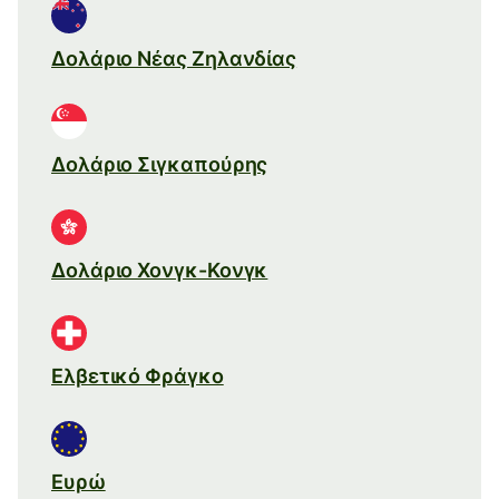
Δολάριο Νέας Ζηλανδίας
Δολάριο Σιγκαπούρης
Δολάριο Χονγκ-Κονγκ
Ελβετικό Φράγκο
Ευρώ