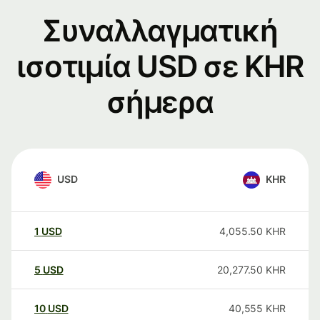
Συναλλαγματική
ισοτιμία USD σε KHR
σήμερα
USD
KHR
1
USD
4,055.50
KHR
5
USD
20,277.50
KHR
10
USD
40,555
KHR