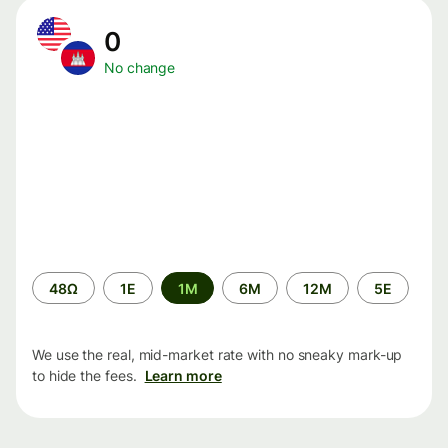
0
No change
Time
48Ω
1Ε
1M
6M
12M
5Ε
period
We use the real, mid-market rate with no sneaky mark-up
to hide the fees.
Learn more