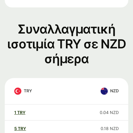
Συναλλαγματική
ισοτιμία TRY σε NZD
σήμερα
TRY
NZD
1
TRY
0.04
NZD
5
TRY
0.18
NZD