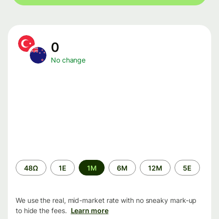
0
No change
Time
48Ω
1Ε
1M
6M
12M
5Ε
period
We use the real, mid-market rate with no sneaky mark-up
to hide the fees.
Learn more