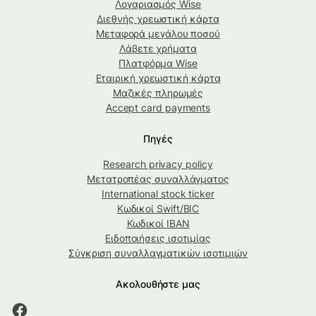
Λογαριασμός Wise
Διεθνής χρεωστική κάρτα
Μεταφορά μεγάλου ποσού
Λάβετε χρήματα
Πλατφόρμα Wise
Εταιρική χρεωστική κάρτα
Μαζικές πληρωμές
Accept card payments
Πηγές
Research privacy policy
Μετατροπέας συναλλάγματος
International stock ticker
Κωδικοί Swift/BIC
Κωδικοί IBAN
Ειδοποιήσεις ισοτιμίας
Σύγκριση συναλλαγματικών ισοτιμιών
Ακολουθήστε μας