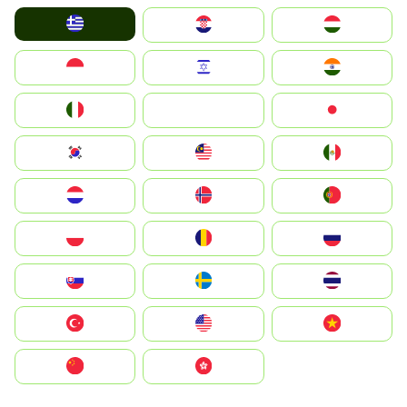
Greece
Hrvatska
Magyarország
Indonesia
Israel
India
Italia
JA
Japan
South Korea
Malay
Mexico
Nederland
Norge
Portugal
Polska
România
Россия
Slovensko
Ruoŧŧa
ไทย
Türkiye
United States
Vietnam
中国
中國香港特別行政區