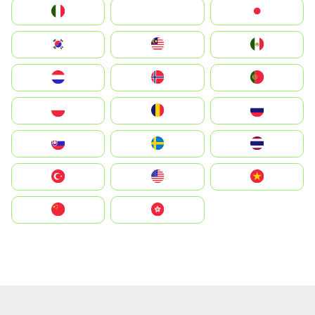
Italia
JA
Japan
South Korea
Malay
Mexico
Nederland
Norge
Portugal
Polska
România
Россия
Slovensko
Ruoŧŧa
ไทย
Türkiye
United States
Vietnam
中国
中國香港特別行政區