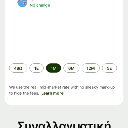
No change
Time
48Ω
1Ε
1M
6M
12M
5Ε
period
We use the real, mid-market rate with no sneaky mark-up
to hide the fees.
Learn more
Συναλλαγματική