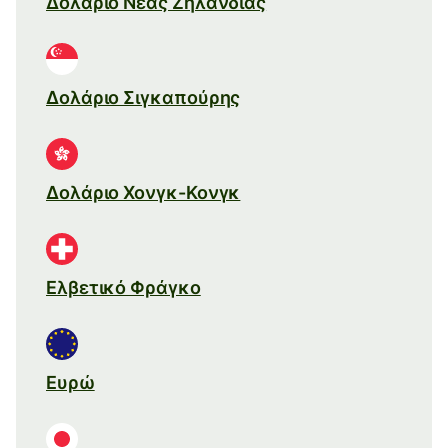
Δολάριο Νέας Ζηλανδίας
Δολάριο Σιγκαπούρης
Δολάριο Χονγκ-Κονγκ
Ελβετικό Φράγκο
Ευρώ