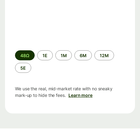
Time
48Ω
1Ε
1M
6M
12M
period
5Ε
We use the real, mid-market rate with no sneaky
mark-up to hide the fees.
Learn more