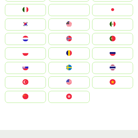
Italia
JA
Japan
South Korea
Malay
Mexico
Nederland
Norge
Portugal
Polska
România
Россия
Slovensko
Ruoŧŧa
ไทย
Türkiye
United States
Vietnam
中国
中國香港特別行政區