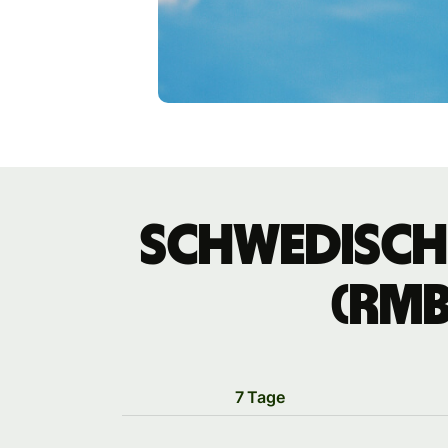
schwedische
(RMB
7 Tage