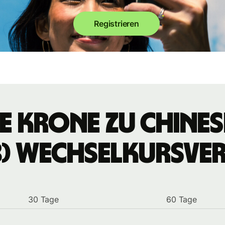
Registrieren
 Krone zu chines
) Wechselkursve
30 Tage
60 Tage