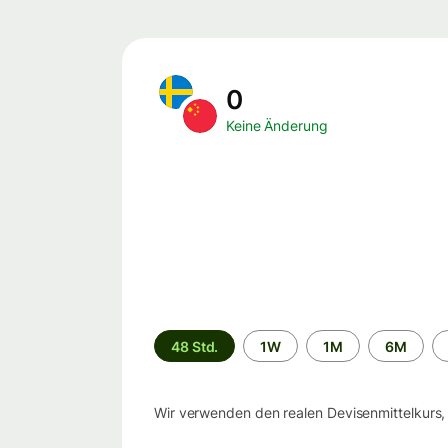
0
Keine Änderung
Zeitraum
48 Std.
1W
1M
6M
Wir verwenden den realen Devisenmittelkurs,