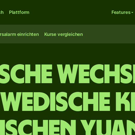
ch
Plattform
Features
rsalarm einrichten
Kurse vergleichen
ische Wechs
hwedische K
ischen Yua