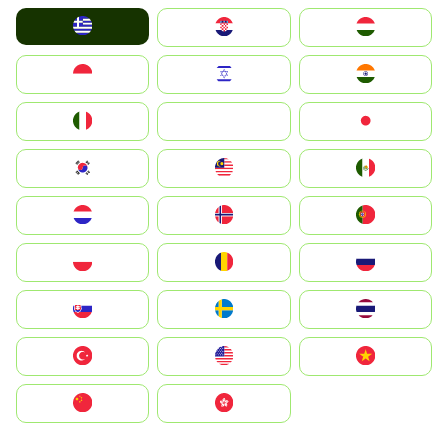
Greece
Hrvatska
Magyarország
Indonesia
Israel
India
Italia
JA
Japan
South Korea
Malay
Mexico
Nederland
Norge
Portugal
Polska
România
Россия
Slovensko
Ruoŧŧa
ไทย
Türkiye
United States
Vietnam
中国
中國香港特別行政區