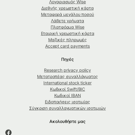
Λογαριασμός Wise
Διεθνής χρεωστική κάρτα
Μεταφορά μεγάλου ποσού
Λάβετε χρήματα
Πλατφόρμα Wise
Εταιρική χρεωστική κάρτα
Μαζικές πληρωμές
Accept card payments
Πηγές
Research privacy policy
Μετατροπέας συναλλάγματος
International stock ticker
Κωδικοί Swift/BIC
Κωδικοί IBAN
Ειδοποιήσεις ισοτιμίας
Σύγκριση συναλλαγματικών ισοτιμιών
Ακολουθήστε μας