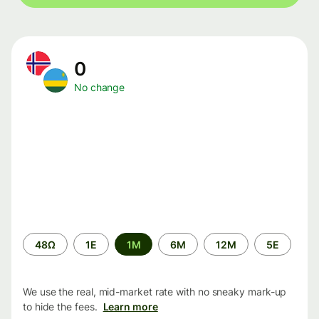
0
No change
Time
48Ω
1Ε
1M
6M
12M
5Ε
period
We use the real, mid-market rate with no sneaky mark-up
to hide the fees.
Learn more