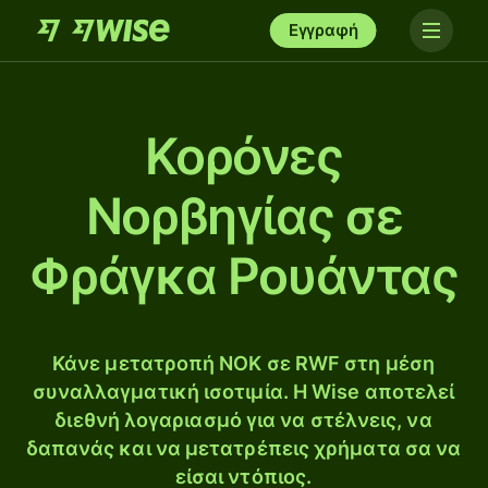
Εγγραφή
Κορόνες
Νορβηγίας σε
Φράγκα Ρουάντας
Κάνε μετατροπή NOK σε RWF στη μέση
συναλλαγματική ισοτιμία. Η Wise αποτελεί
διεθνή λογαριασμό για να στέλνεις, να
δαπανάς και να μετατρέπεις χρήματα σα να
είσαι ντόπιος.