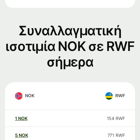
Συναλλαγματική
ισοτιμία NOK σε RWF
σήμερα
NOK
RWF
1
NOK
154
RWF
5
NOK
771
RWF