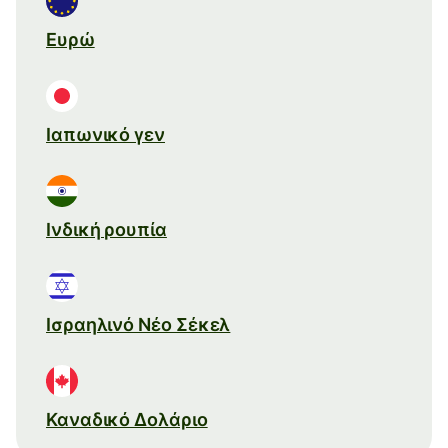
Ευρώ
Ιαπωνικό γεν
Ινδική ρουπία
Ισραηλινό Νέο Σέκελ
Καναδικό Δολάριο