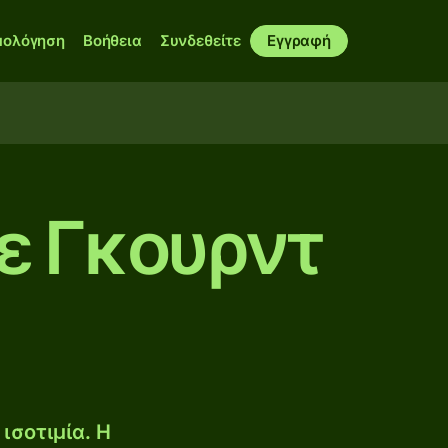
μολόγηση
Βοήθεια
Συνδεθείτε
Εγγραφή
σε Γκουρντ
ισοτιμία. Η