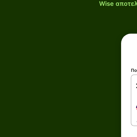
Wise αποτελ
Πο