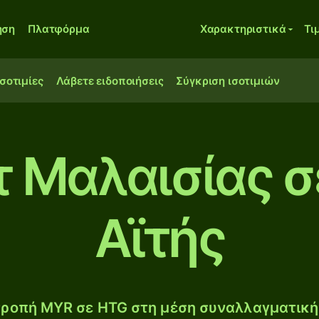
ηση
Πλατφόρμα
Χαρακτηριστικά
Τι
ισοτιμίες
Λάβετε ειδοποιήσεις
Σύγκριση ισοτιμιών
τ Μαλαισίας 
Αϊτής
ροπή MYR σε HTG στη μέση συναλλαγματική 