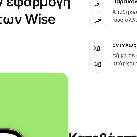
ν εφαρμογή
Παρακολ
Αποθήκευ
των Wise
πώς αλλά
Εντελώς 
Λήψη σε 
υπάρχουν