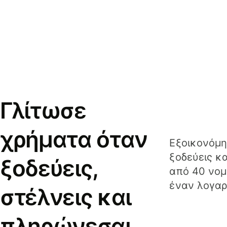
Γλίτωσε
χρήματα όταν
Εξοικονόμη
ξοδεύεις κ
ξοδεύεις,
από 40 νομ
έναν λογαρ
στέλνεις και
πληρώνεσαι