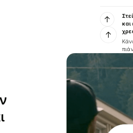
Στε
και
χρε
Κάν
πιάν
ν
ι