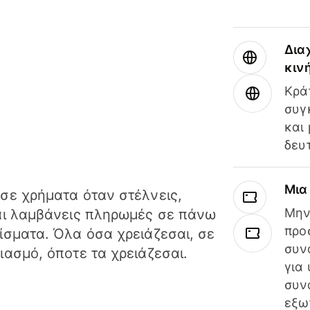
Δια
κιν
Κρά
συγ
και
δευ
Μια
σε χρήματα όταν στέλνεις,
Μην
αι λαμβάνεις πληρωμές σε πάνω
προ
ίσματα. Όλα όσα χρειάζεσαι, σε
συν
ιασμό, όποτε τα χρειάζεσαι.
για
συν
εξω