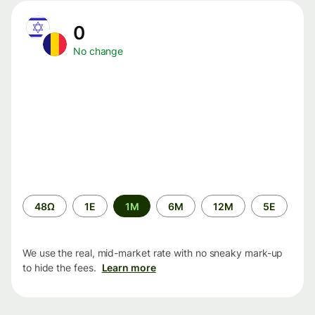
0
No change
Time
48Ω
1Ε
1M
6M
12M
5Ε
period
We use the real, mid-market rate with no sneaky mark-up
to hide the fees.
Learn more