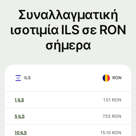
Συναλλαγματική
ισοτιμία ILS σε RON
σήμερα
ILS
RON
1
ILS
1.51
RON
5
ILS
7.55
RON
10
ILS
15.10
RON