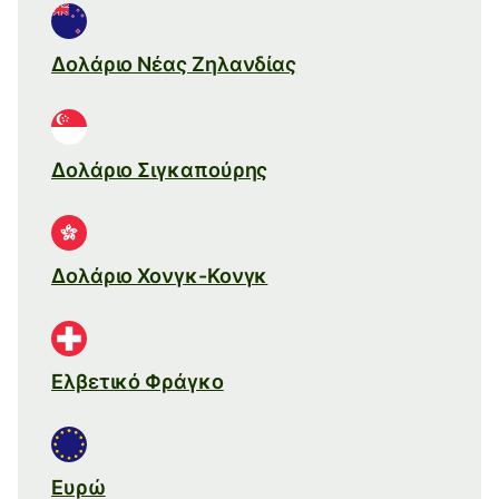
Δολάριο Νέας Ζηλανδίας
Δολάριο Σιγκαπούρης
Δολάριο Χονγκ-Κονγκ
Ελβετικό Φράγκο
Ευρώ