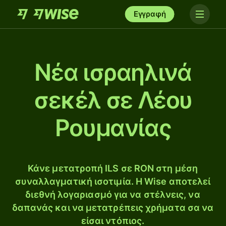
Εγγραφή
Νέα ισραηλινά
σεκέλ σε Λέου
Ρουμανίας
Κάνε μετατροπή ILS σε RON στη μέση
συναλλαγματική ισοτιμία. Η Wise αποτελεί
διεθνή λογαριασμό για να στέλνεις, να
δαπανάς και να μετατρέπεις χρήματα σα να
είσαι ντόπιος.