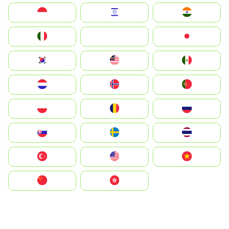
Indonesia
Israel
India
Italia
JA
Japan
South Korea
Malay
Mexico
Nederland
Norge
Portugal
Polska
România
Россия
Slovensko
Ruoŧŧa
ไทย
Türkiye
United States
Vietnam
中国
中國香港特別行政區