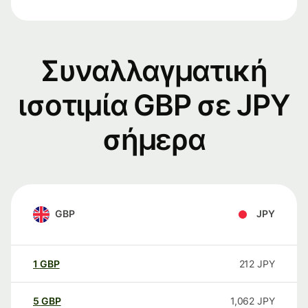
Συναλλαγματική
ισοτιμία GBP σε JPY
σήμερα
GBP
JPY
1
GBP
212
JPY
5
GBP
1,062
JPY