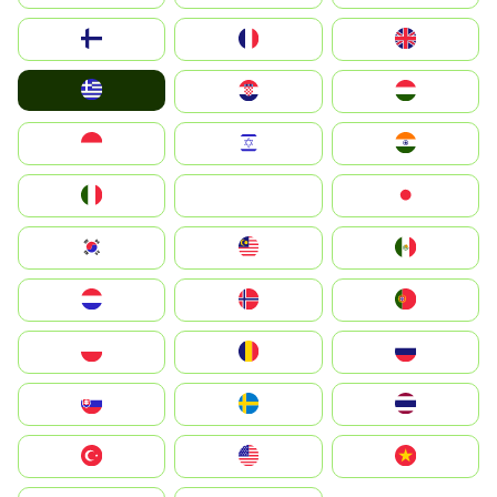
Suomi
France
United Kingdom
Greece
Hrvatska
Magyarország
Indonesia
Israel
India
Italia
JA
Japan
South Korea
Malay
Mexico
Nederland
Norge
Portugal
Polska
România
Россия
Slovensko
Ruoŧŧa
ไทย
Türkiye
United States
Vietnam