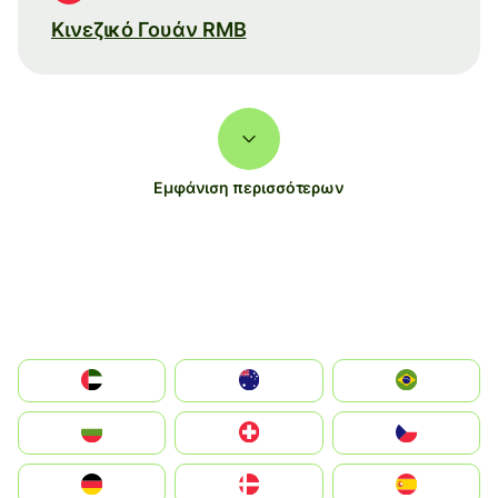
Κινεζικό Γουάν RMB
Εμφάνιση περισσότερων
الإمارات العربية المتحدة
Australia
Brazil
България
Switzerland
Czechia
Deutschland
Denmark
España