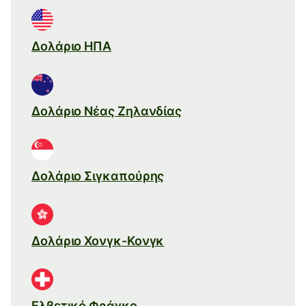
Δολάριο ΗΠΑ
Δολάριο Νέας Ζηλανδίας
Δολάριο Σιγκαπούρης
Δολάριο Χονγκ-Κονγκ
Ελβετικό Φράγκο