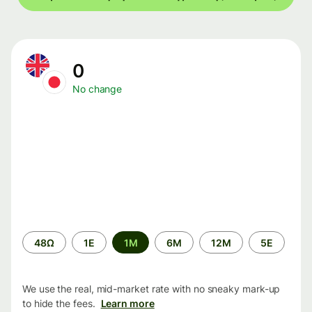
0
No change
Time
48Ω
1Ε
1M
6M
12M
5Ε
period
We use the real, mid-market rate with no sneaky mark-up
to hide the fees.
Learn more