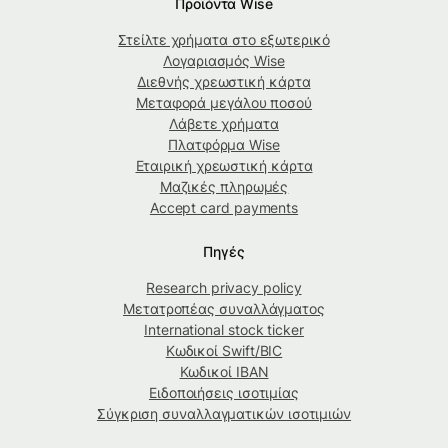
Προϊόντα Wise
Στείλτε χρήματα στο εξωτερικό
Λογαριασμός Wise
Διεθνής χρεωστική κάρτα
Μεταφορά μεγάλου ποσού
Λάβετε χρήματα
Πλατφόρμα Wise
Εταιρική χρεωστική κάρτα
Μαζικές πληρωμές
Accept card payments
Πηγές
Research privacy policy
Μετατροπέας συναλλάγματος
International stock ticker
Κωδικοί Swift/BIC
Κωδικοί IBAN
Ειδοποιήσεις ισοτιμίας
Σύγκριση συναλλαγματικών ισοτιμιών