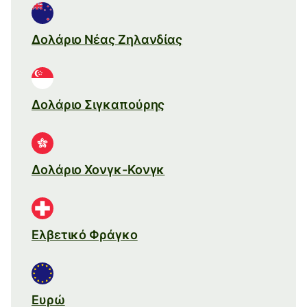
Δολάριο Νέας Ζηλανδίας
Δολάριο Σιγκαπούρης
Δολάριο Χονγκ-Κονγκ
Ελβετικό Φράγκο
Ευρώ