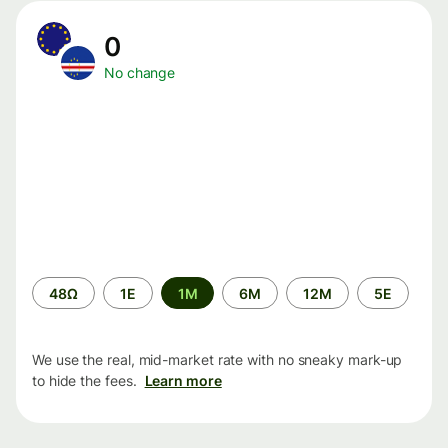
0
No change
Time
48Ω
1Ε
1M
6M
12M
5Ε
period
We use the real, mid-market rate with no sneaky mark-up
to hide the fees.
Learn more