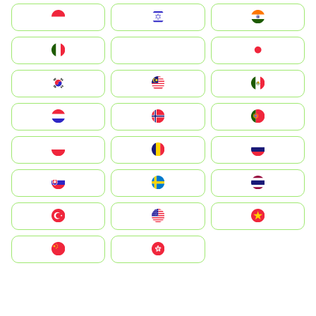
Indonesia
Israel
India
Italia
JA
Japan
South Korea
Malay
Mexico
Nederland
Norge
Portugal
Polska
România
Россия
Slovensko
Ruoŧŧa
ไทย
Türkiye
United States
Vietnam
中国
中國香港特別行政區