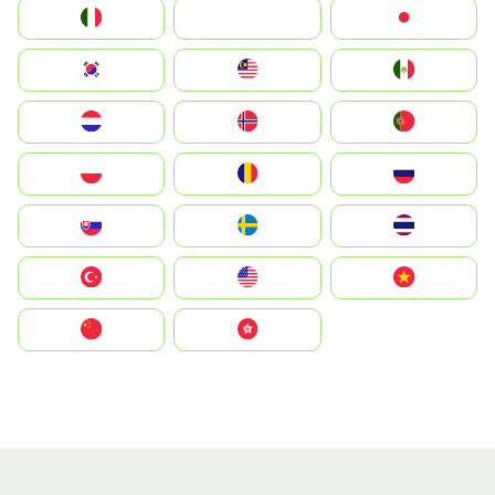
Italia
JA
Japan
South Korea
Malay
Mexico
Nederland
Norge
Portugal
Polska
România
Россия
Slovensko
Ruoŧŧa
ไทย
Türkiye
United States
Vietnam
中国
中國香港特別行政區