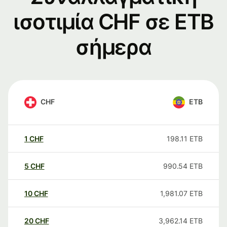
ισοτιμία CHF σε ETB
σήμερα
CHF
ETB
1
CHF
198.11
ETB
5
CHF
990.54
ETB
10
CHF
1,981.07
ETB
20
CHF
3,962.14
ETB