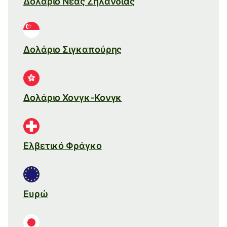
Δολάριο Νέας Ζηλανδίας
Δολάριο Σιγκαπούρης
Δολάριο Χονγκ-Κονγκ
Ελβετικό Φράγκο
Ευρώ