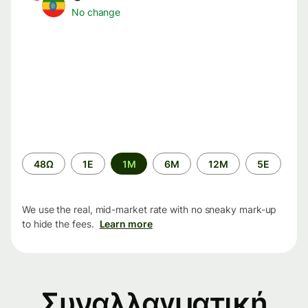
No change
Time
48Ω
1Ε
1M
6M
12M
5Ε
period
We use the real, mid-market rate with no sneaky mark-up
to hide the fees.
Learn more
Συναλλαγματική