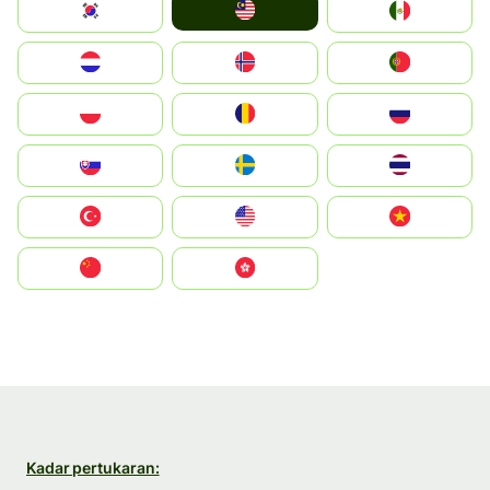
Malay
South Korea
Mexico
Nederland
Norge
Portugal
Polska
România
Россия
Slovensko
Ruoŧŧa
ไทย
Türkiye
United States
Vietnam
中国
中國香港特別行政區
Kadar pertukaran: