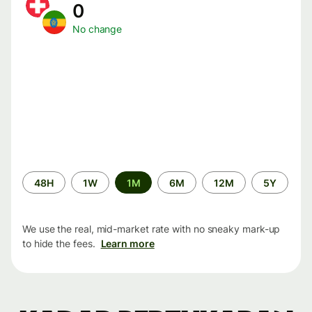
0
No change
Time
48H
1W
1M
6M
12M
5Y
period
We use the real, mid-market rate with no sneaky mark-up
to hide the fees.
Learn more