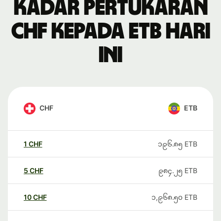
Kadar pertukaran
CHF kepada ETB hari
ini
CHF
ETB
1
CHF
၁၉၆.၈၅
ETB
5
CHF
၉၈၄.၂၅
ETB
10
CHF
၁,၉၆၈.၅၀
ETB