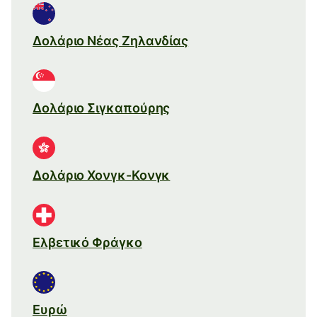
Δολάριο Νέας Ζηλανδίας
Δολάριο Σιγκαπούρης
Δολάριο Χονγκ-Κονγκ
Ελβετικό Φράγκο
Ευρώ