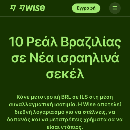
Εγγραφή
10 Ρεάλ Βραζιλίας
σε Νέα ισραηλινά
σεκέλ
Κάνε μετατροπή BRL σε ILS στη μέση
συναλλαγματική ισοτιμία. Η Wise αποτελεί
διεθνή λογαριασμό για να στέλνεις, να
δαπανάς και να μετατρέπεις χρήματα σα να
είσαι ντόπιος.