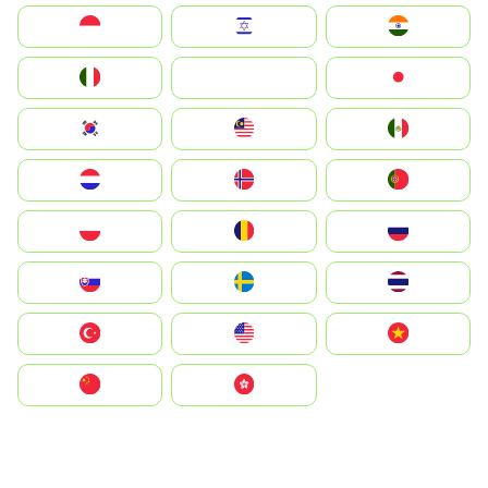
Indonesia
Israel
India
Italia
JA
Japan
South Korea
Malay
Mexico
Nederland
Norge
Portugal
Polska
România
Россия
Slovensko
Ruoŧŧa
ไทย
Türkiye
United States
Vietnam
中国
中國香港特別行政區