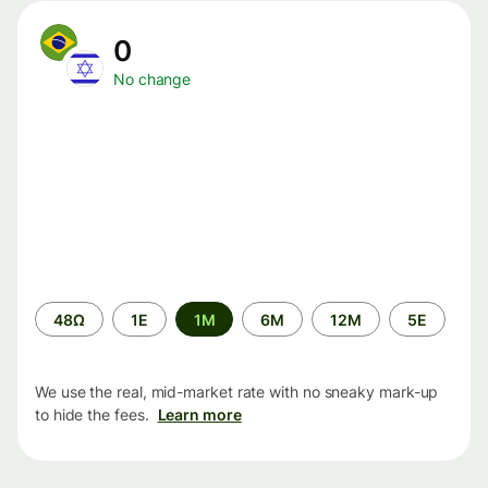
0
No change
Time
48Ω
1Ε
1M
6M
12M
5Ε
period
We use the real, mid-market rate with no sneaky mark-up
to hide the fees.
Learn more