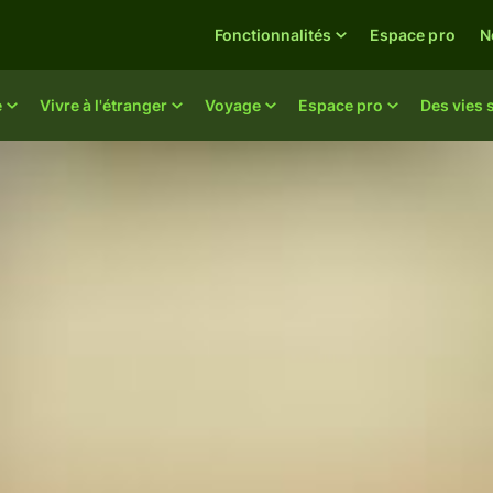
Fonctionnalités
Espace pro
N
e
Vivre à l'étranger
Voyage
Espace pro
Des vies 