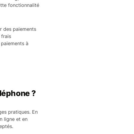
tte fonctionnalité
er des paiements
frais
 paiements à
éléphone ?
ges pratiques. En
n ligne et en
eptés.