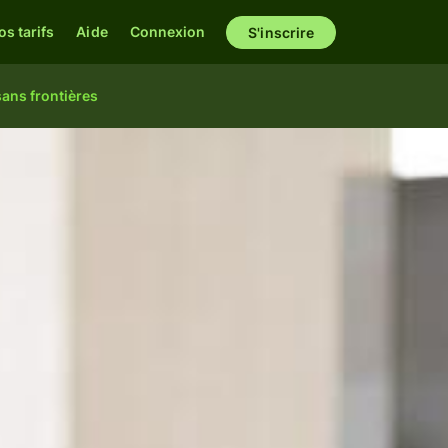
os tarifs
Aide
Connexion
S'inscrire
sans frontières