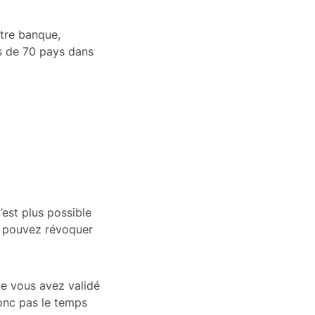
otre banque,
s de 70 pays dans
’est plus possible
us pouvez révoquer
ue vous avez validé
onc pas le temps