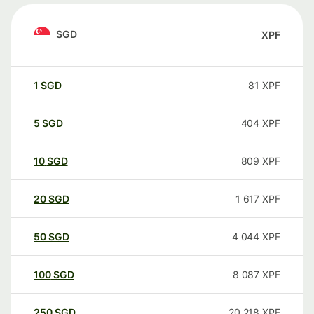
SGD
XPF
1
SGD
81
XPF
5
SGD
404
XPF
10
SGD
809
XPF
20
SGD
1 617
XPF
50
SGD
4 044
XPF
100
SGD
8 087
XPF
250
SGD
20 218
XPF