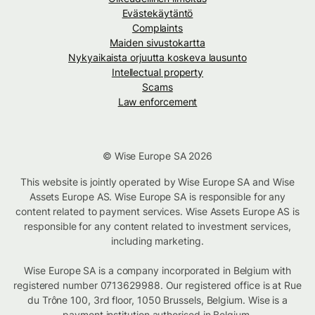
Evästekäytäntö
Complaints
Maiden sivustokartta
Nykyaikaista orjuutta koskeva lausunto
Intellectual property
Scams
Law enforcement
© Wise Europe SA 2026
This website is jointly operated by Wise Europe SA and Wise
Assets Europe AS. Wise Europe SA is responsible for any
content related to payment services. Wise Assets Europe AS is
responsible for any content related to investment services,
including marketing.
Wise Europe SA is a company incorporated in Belgium with
registered number 0713629988. Our registered office is at Rue
du Trône 100, 3rd floor, 1050 Brussels, Belgium. Wise is a
payment institution authorised in Belgium.