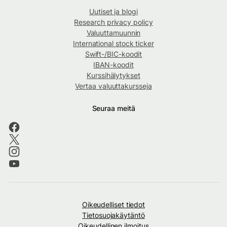
Uutiset ja blogi
Research privacy policy
Valuuttamuunnin
International stock ticker
Swift-/BIC-koodit
IBAN-koodit
Kurssihälytykset
Vertaa valuuttakursseja
Seuraa meitä
Oikeudelliset tiedot
Tietosuojakäytäntö
Oikeudellinen ilmoitus