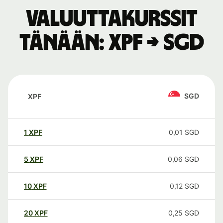
Valuuttakurssit
tänään: XPF → SGD
SGD
XPF
1
XPF
0,01
SGD
5
XPF
0,06
SGD
10
XPF
0,12
SGD
20
XPF
0,25
SGD