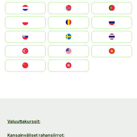
Nederland
Norge
Portugal
Polska
România
Россия
Slovensko
Ruoŧŧa
ไทย
Türkiye
United States
Vietnam
中国
中國香港特別行政區
Valuuttakurssit:
Kansainväliset rahansiirrot: