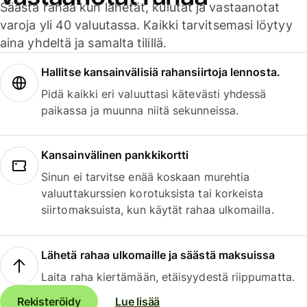
Säästä rahaa kun lähetät, kulutat ja vastaanotat
varoja yli 40 valuutassa. Kaikki tarvitsemasi löytyy
aina yhdeltä ja samalta tilillä.
Hallitse kansainvälisiä rahansiirtoja lennosta.
Pidä kaikki eri valuuttasi kätevästi yhdessä
paikassa ja muunna niitä sekunneissa.
Kansainvälinen pankkikortti
Sinun ei tarvitse enää koskaan murehtia
valuuttakurssien korotuksista tai korkeista
siirtomaksuista, kun käytät rahaa ulkomailla.
Lähetä rahaa ulkomaille ja säästä maksuissa
Laita raha kiertämään, etäisyydestä riippumatta.
Rekisteröidy
Lue lisää