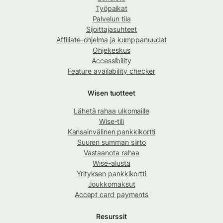
Työpaikat
Palvelun tila
Sijoittajasuhteet
Affiliate-ohjelma ja kumppanuudet
Ohjekeskus
Accessibility
Feature availability checker
Wisen tuotteet
Lähetä rahaa ulkomaille
Wise-tili
Kansainvälinen pankkikortti
Suuren summan siirto
Vastaanota rahaa
Wise-alusta
Yrityksen pankkikortti
Joukkomaksut
Accept card payments
Resurssit