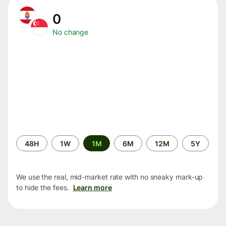
0
No change
Time
48H
1W
1M
6M
12M
5Y
period
We use the real, mid-market rate with no sneaky mark-up
to hide the fees.
Learn more