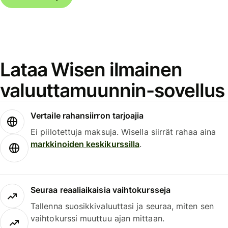
Lataa Wisen ilmainen
valuuttamuunnin-sovellus
Vertaile rahansiirron tarjoajia
Ei piilotettuja maksuja. Wisella siirrät rahaa aina
markkinoiden keskikurssilla
.
Seuraa reaaliaikaisia vaihtokursseja
Tallenna suosikkivaluuttasi ja seuraa, miten sen
vaihtokurssi muuttuu ajan mittaan.