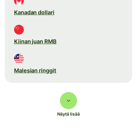
Kanadan dollari
Kiinan juan RMB
Malesian ringgit
Näytä lisää