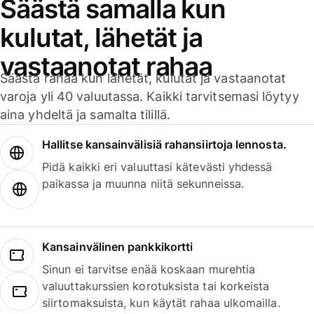
Säästä samalla kun
kulutat, lähetät ja
vastaanotat rahaa
Säästä rahaa kun lähetät, kulutat ja vastaanotat
varoja yli 40 valuutassa. Kaikki tarvitsemasi löytyy
aina yhdeltä ja samalta tilillä.
Hallitse kansainvälisiä rahansiirtoja lennosta.
Pidä kaikki eri valuuttasi kätevästi yhdessä
paikassa ja muunna niitä sekunneissa.
Kansainvälinen pankkikortti
Sinun ei tarvitse enää koskaan murehtia
valuuttakurssien korotuksista tai korkeista
siirtomaksuista, kun käytät rahaa ulkomailla.