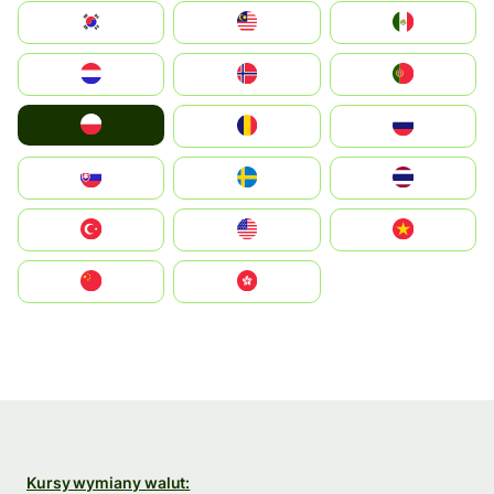
South Korea
Malay
Mexico
Nederland
Norge
Portugal
Polska
România
Россия
Slovensko
Ruoŧŧa
ไทย
Türkiye
United States
Vietnam
中国
中國香港特別行政區
Kursy wymiany walut: