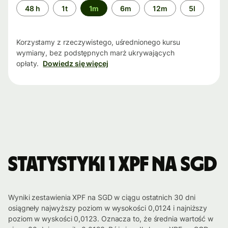
Przedział
48 h
1t
1m
6m
12m
5l
czasu
Korzystamy z rzeczywistego, uśrednionego kursu
wymiany, bez podstępnych marż ukrywających
opłaty.
Dowiedz się więcej
Statystyki 1 XPF na SGD
Wyniki zestawienia XPF na SGD w ciągu ostatnich 30 dni
osiągneły najwyższy poziom w wysokości 0,0124 i najniższy
poziom w wyskości 0,0123. Oznacza to, że średnia wartość w