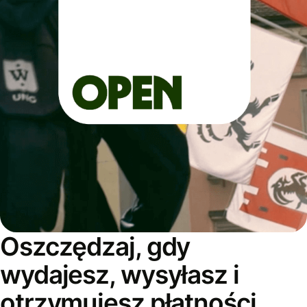
Oszczędzaj, gdy
wydajesz, wysyłasz i
otrzymujesz płatności