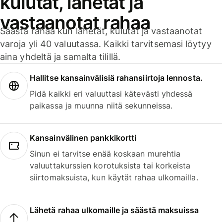
kulutat, lähetät ja
vastaanotat rahaa
Säästä rahaa kun lähetät, kulutat ja vastaanotat
varoja yli 40 valuutassa. Kaikki tarvitsemasi löytyy
aina yhdeltä ja samalta tilillä.
Hallitse kansainvälisiä rahansiirtoja lennosta.
Pidä kaikki eri valuuttasi kätevästi yhdessä
paikassa ja muunna niitä sekunneissa.
Kansainvälinen pankkikortti
Sinun ei tarvitse enää koskaan murehtia
valuuttakurssien korotuksista tai korkeista
siirtomaksuista, kun käytät rahaa ulkomailla.
Lähetä rahaa ulkomaille ja säästä maksuissa