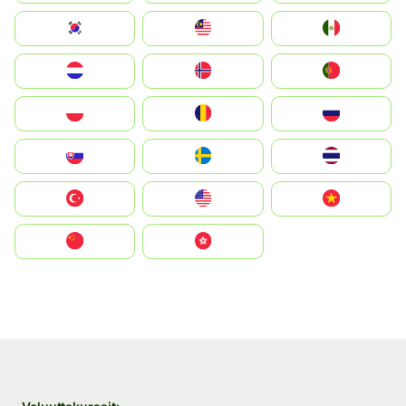
South Korea
Malay
Mexico
Nederland
Norge
Portugal
Polska
România
Россия
Slovensko
Ruoŧŧa
ไทย
Türkiye
United States
Vietnam
中国
中國香港特別行政區