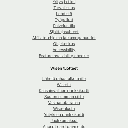
Yritys ja tiimi
Turvallisuus
Lehdistö
Työpaikat
Palvelun tila
Sijoittajasuhteet
Affiliate-ohjelma ja kumppanuudet
Ohjekeskus
Accessibility
Feature availability checker
Wisen tuotteet
Lähetä rahaa ulkomaille
Wise-tili
Kansainvälinen pankkikortti
Suuren summan siirto
Vastaanota rahaa
Wise-alusta
Yrityksen pankkikortti
Joukkomaksut
Accept card payments