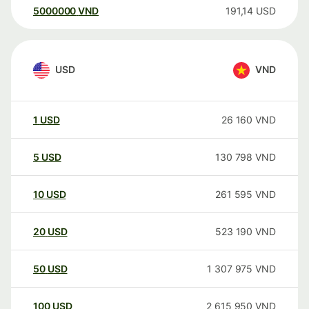
5000000
VND
191,14
USD
USD
VND
1
USD
26 160
VND
5
USD
130 798
VND
10
USD
261 595
VND
20
USD
523 190
VND
50
USD
1 307 975
VND
100
USD
2 615 950
VND