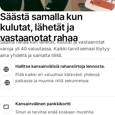
Säästä samalla kun
kulutat, lähetät ja
vastaanotat rahaa
Säästä rahaa kun lähetät, kulutat ja vastaanotat
varoja yli 40 valuutassa. Kaikki tarvitsemasi löytyy
aina yhdeltä ja samalta tilillä.
Hallitse kansainvälisiä rahansiirtoja lennosta.
Pidä kaikki eri valuuttasi kätevästi yhdessä
paikassa ja muunna niitä sekunneissa.
Kansainvälinen pankkikortti
Sinun ei tarvitse enää koskaan murehtia