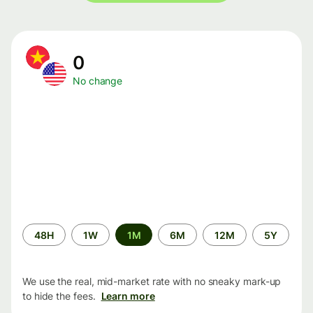
0
No change
Time
48H
1W
1M
6M
12M
5Y
period
We use the real, mid-market rate with no sneaky mark-up
to hide the fees.
Learn more