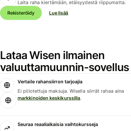
Laita raha kiertämään, etäisyydestä riippumatta.
Rekisteröidy
Lue lisää
Lataa Wisen ilmainen
valuuttamuunnin-sovellus
Vertaile rahansiirron tarjoajia
Ei piilotettuja maksuja. Wisella siirrät rahaa aina
markkinoiden keskikurssilla
.
Seuraa reaaliaikaisia vaihtokursseja