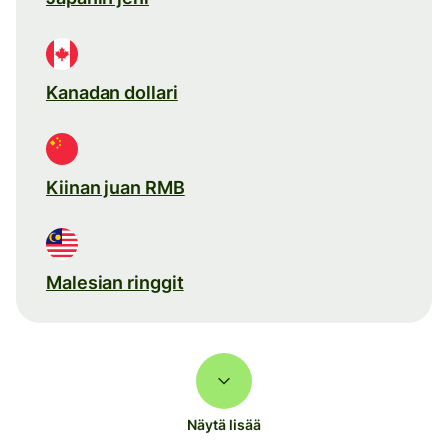
Kanadan dollari
Kiinan juan RMB
Malesian ringgit
Näytä lisää