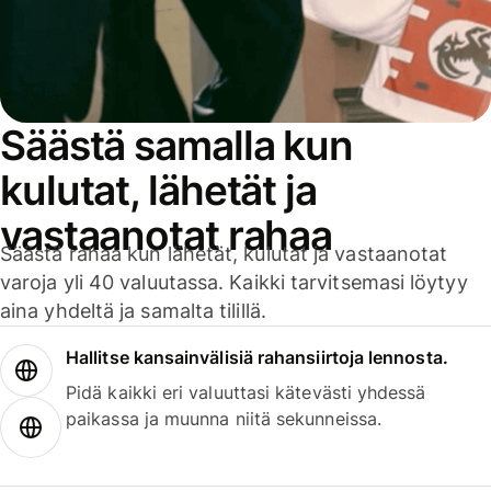
Säästä samalla kun
kulutat, lähetät ja
vastaanotat rahaa
Säästä rahaa kun lähetät, kulutat ja vastaanotat
varoja yli 40 valuutassa. Kaikki tarvitsemasi löytyy
aina yhdeltä ja samalta tilillä.
Hallitse kansainvälisiä rahansiirtoja lennosta.
Pidä kaikki eri valuuttasi kätevästi yhdessä
paikassa ja muunna niitä sekunneissa.