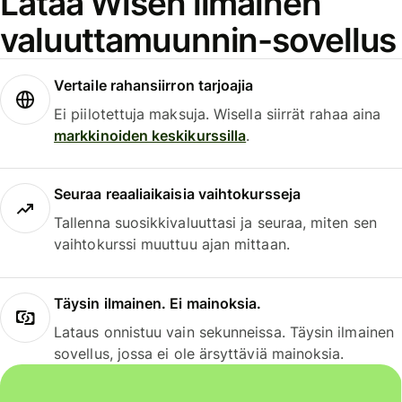
Lataa Wisen ilmainen
valuuttamuunnin-sovellus
Vertaile rahansiirron tarjoajia
Ei piilotettuja maksuja. Wisella siirrät rahaa aina
markkinoiden keskikurssilla
.
Seuraa reaaliaikaisia vaihtokursseja
Tallenna suosikkivaluuttasi ja seuraa, miten sen
vaihtokurssi muuttuu ajan mittaan.
Täysin ilmainen. Ei mainoksia.
Lataus onnistuu vain sekunneissa. Täysin ilmainen
sovellus, jossa ei ole ärsyttäviä mainoksia.