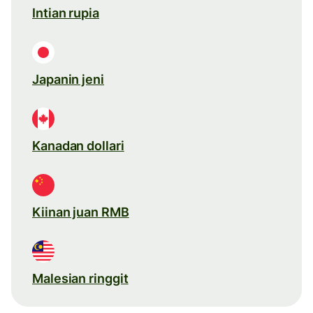
Intian rupia
Japanin jeni
Kanadan dollari
Kiinan juan RMB
Malesian ringgit