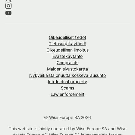
Oikeudelliset tiedot
Tietosuojakäytäntö
Oikeudellinen ilmoitus
Evästekäytäntö
Complaints
Maiden sivustokartta
Nykyaikaista orjuutta koskeva lausunto
Intellectual property
Scams
Law enforcement
© Wise Europe SA 2026
This website is jointly operated by Wise Europe SA and Wise
Assets Europe AS. Wise Europe SA is responsible for any