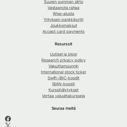
Suuren summan siirto
Vastaanota rahaa
Wise-alusta
Yrityksen pankkikortti
Joukkomaksut
Accept card payments
Resurssit
Uutiset ja blogi
Research privacy policy
Valuuttamuunnin
International stock ticker
Swift-/BIC-koodit
IBAN-koodit
Kurssihälytykset
Vertaa valuuttakursseja
Seuraa meitä