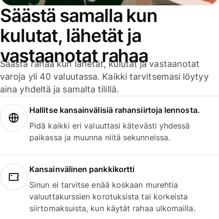
Säästä samalla kun
kulutat, lähetät ja
vastaanotat rahaa
Säästä rahaa kun lähetät, kulutat ja vastaanotat
varoja yli 40 valuutassa. Kaikki tarvitsemasi löytyy
aina yhdeltä ja samalta tilillä.
Hallitse kansainvälisiä rahansiirtoja lennosta.
Pidä kaikki eri valuuttasi kätevästi yhdessä
paikassa ja muunna niitä sekunneissa.
Kansainvälinen pankkikortti
Sinun ei tarvitse enää koskaan murehtia
valuuttakurssien korotuksista tai korkeista
siirtomaksuista, kun käytät rahaa ulkomailla.