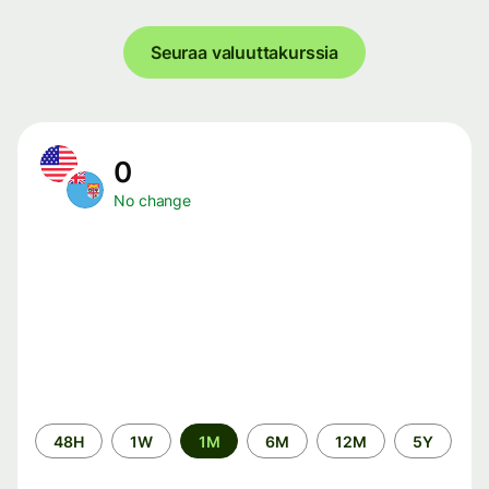
Seuraa valuuttakurssia
0
No change
Time
48H
1W
1M
6M
12M
5Y
period