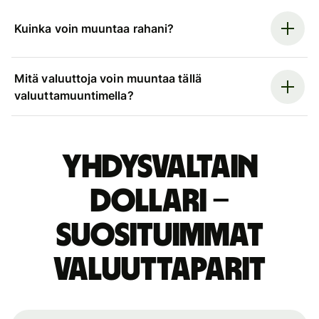
Kuinka voin muuntaa rahani?
Mitä valuuttoja voin muuntaa tällä
valuuttamuuntimella?
Yhdysvaltain
dollari –
suosituimmat
valuuttaparit