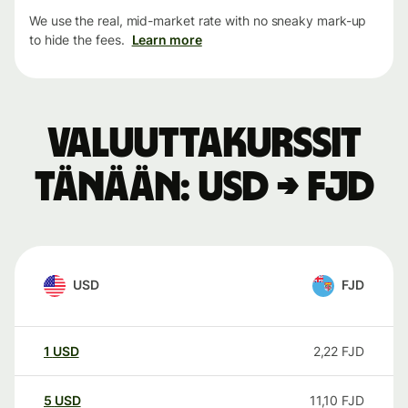
We use the real, mid-market rate with no sneaky mark-up
to hide the fees.
Learn more
Valuuttakurssit
tänään: USD → FJD
USD
FJD
1
USD
2,22
FJD
5
USD
11,10
FJD