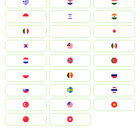
Greece
Hrvatska
Magyarország
Indonesia
Israel
India
Italia
JA
Japan
South Korea
Malay
Mexico
Nederland
Norge
Portugal
Polska
România
Россия
Slovensko
Ruoŧŧa
ไทย
Türkiye
United States
Vietnam
中国
中國香港特別行政區