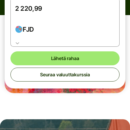
FJD
Lähetä rahaa
Seuraa valuuttakurssia