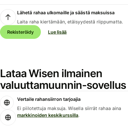
Lähetä rahaa ulkomaille ja säästä maksuissa
Laita raha kiertämään, etäisyydestä riippumatta.
Rekisteröidy
Lue lisää
Lataa Wisen ilmainen
valuuttamuunnin-sovellus
Vertaile rahansiirron tarjoajia
Ei piilotettuja maksuja. Wisella siirrät rahaa aina
markkinoiden keskikurssilla
.