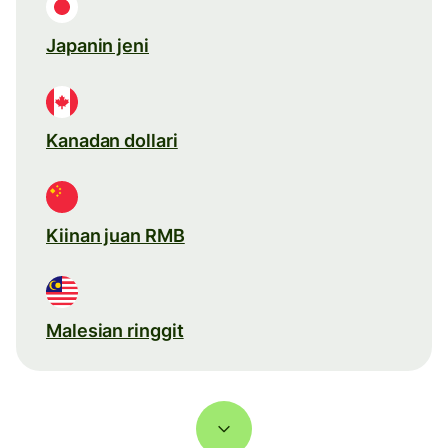
Japanin jeni
Kanadan dollari
Kiinan juan RMB
Malesian ringgit