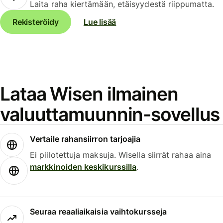
Laita raha kiertämään, etäisyydestä riippumatta.
Rekisteröidy
Lue lisää
Lataa Wisen ilmainen
valuuttamuunnin-sovellus
Vertaile rahansiirron tarjoajia
Ei piilotettuja maksuja. Wisella siirrät rahaa aina
markkinoiden keskikurssilla
.
Seuraa reaaliaikaisia vaihtokursseja