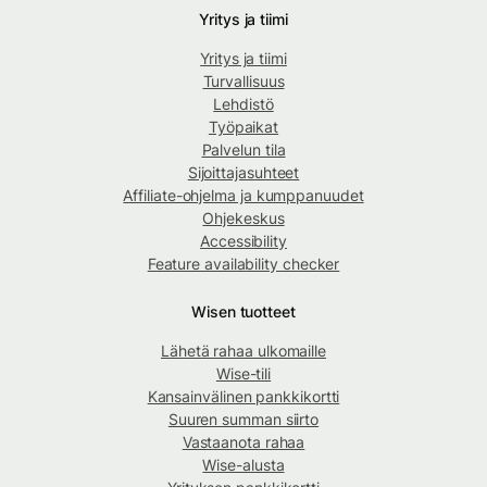
Yritys ja tiimi
Yritys ja tiimi
Turvallisuus
Lehdistö
Työpaikat
Palvelun tila
Sijoittajasuhteet
Affiliate-ohjelma ja kumppanuudet
Ohjekeskus
Accessibility
Feature availability checker
Wisen tuotteet
Lähetä rahaa ulkomaille
Wise-tili
Kansainvälinen pankkikortti
Suuren summan siirto
Vastaanota rahaa
Wise-alusta