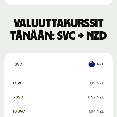
Valuuttakurssit
tänään: SVC → NZD
NZD
SVC
1
SVC
0,19
NZD
5
SVC
0,97
NZD
10
SVC
1,94
NZD