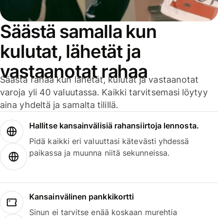
Säästä samalla kun
kulutat, lähetät ja
vastaanotat rahaa
Säästä rahaa kun lähetät, kulutat ja vastaanotat
varoja yli 40 valuutassa. Kaikki tarvitsemasi löytyy
aina yhdeltä ja samalta tilillä.
Hallitse kansainvälisiä rahansiirtoja lennosta.
Pidä kaikki eri valuuttasi kätevästi yhdessä
paikassa ja muunna niitä sekunneissa.
Kansainvälinen pankkikortti
Sinun ei tarvitse enää koskaan murehtia