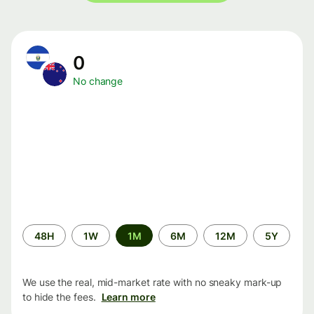
0
No change
Time
48H
1W
1M
6M
12M
5Y
period
We use the real, mid-market rate with no sneaky mark-up
to hide the fees.
Learn more