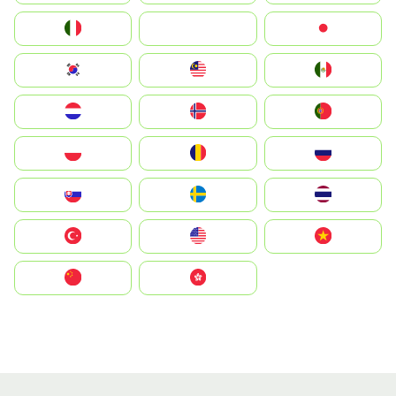
Italia
JA
Japan
South Korea
Malay
Mexico
Nederland
Norge
Portugal
Polska
România
Россия
Slovensko
Ruoŧŧa
ไทย
Türkiye
United States
Vietnam
中国
中國香港特別行政區