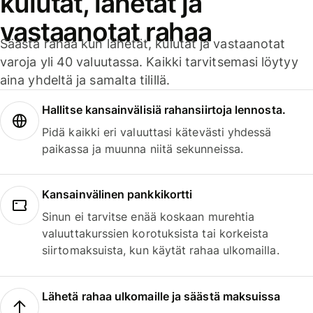
kulutat, lähetät ja
vastaanotat rahaa
Säästä rahaa kun lähetät, kulutat ja vastaanotat
varoja yli 40 valuutassa. Kaikki tarvitsemasi löytyy
aina yhdeltä ja samalta tilillä.
Hallitse kansainvälisiä rahansiirtoja lennosta.
Pidä kaikki eri valuuttasi kätevästi yhdessä
paikassa ja muunna niitä sekunneissa.
Kansainvälinen pankkikortti
Sinun ei tarvitse enää koskaan murehtia
valuuttakurssien korotuksista tai korkeista
siirtomaksuista, kun käytät rahaa ulkomailla.
Lähetä rahaa ulkomaille ja säästä maksuissa