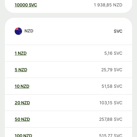
10000
SVC
1 938,85
NZD
NZD
SVC
1
NZD
5,16
SVC
5
NZD
25,79
SVC
10
NZD
51,58
SVC
20
NZD
103,15
SVC
50
NZD
257,88
SVC
100
NZD
515,77
SVC