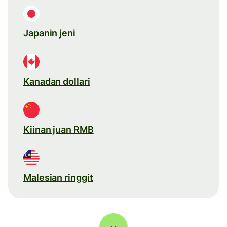
Japanin jeni
Kanadan dollari
Kiinan juan RMB
Malesian ringgit