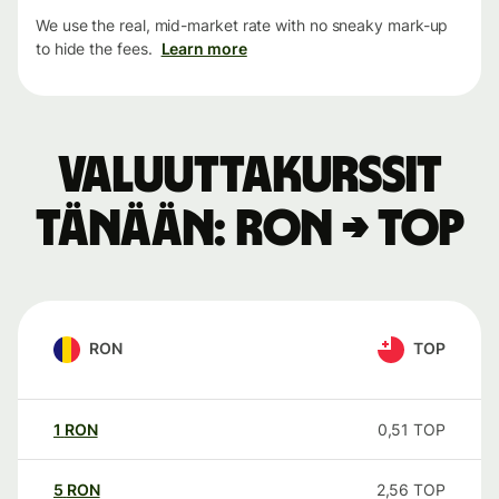
We use the real, mid-market rate with no sneaky mark-up
to hide the fees.
Learn more
Valuuttakurssit
tänään: RON → TOP
RON
TOP
1
RON
0,51
TOP
5
RON
2,56
TOP