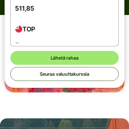
TOP
Lähetä rahaa
Seuraa valuuttakurssia