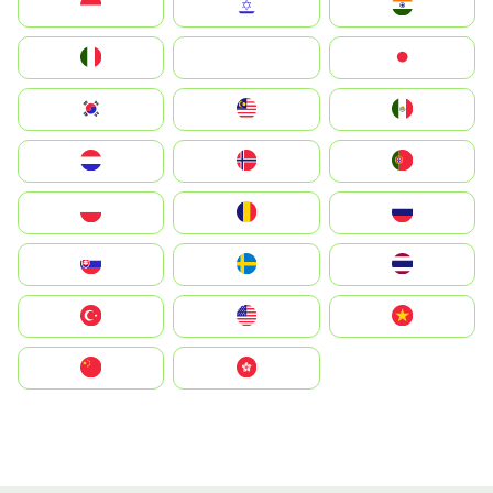
Indonesia
Israel
India
Italia
JA
Japan
South Korea
Malay
Mexico
Nederland
Norge
Portugal
Polska
România
Россия
Slovensko
Ruoŧŧa
ไทย
Türkiye
United States
Vietnam
中国
中國香港特別行政區