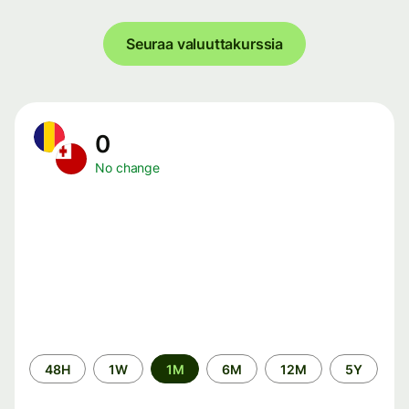
Seuraa valuuttakurssia
0
No change
Time
48H
1W
1M
6M
12M
5Y
period