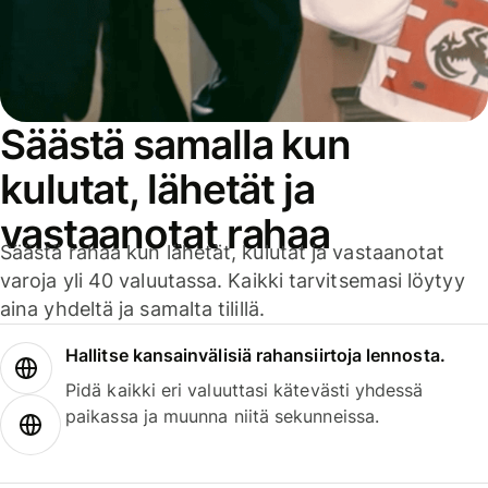
Säästä samalla kun
kulutat, lähetät ja
vastaanotat rahaa
Säästä rahaa kun lähetät, kulutat ja vastaanotat
varoja yli 40 valuutassa. Kaikki tarvitsemasi löytyy
aina yhdeltä ja samalta tilillä.
Hallitse kansainvälisiä rahansiirtoja lennosta.
Pidä kaikki eri valuuttasi kätevästi yhdessä
paikassa ja muunna niitä sekunneissa.