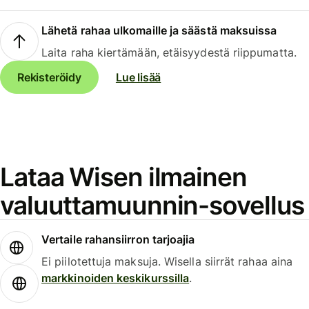
Lähetä rahaa ulkomaille ja säästä maksuissa
Laita raha kiertämään, etäisyydestä riippumatta.
Rekisteröidy
Lue lisää
Lataa Wisen ilmainen
valuuttamuunnin-sovellus
Vertaile rahansiirron tarjoajia
Ei piilotettuja maksuja. Wisella siirrät rahaa aina
markkinoiden keskikurssilla
.