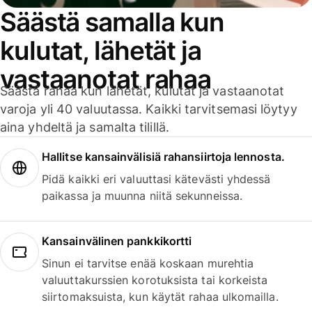
Säästä samalla kun
kulutat, lähetät ja
vastaanotat rahaa
Säästä rahaa kun lähetät, kulutat ja vastaanotat
varoja yli 40 valuutassa. Kaikki tarvitsemasi löytyy
aina yhdeltä ja samalta tilillä.
Hallitse kansainvälisiä rahansiirtoja lennosta.
Pidä kaikki eri valuuttasi kätevästi yhdessä
paikassa ja muunna niitä sekunneissa.
Kansainvälinen pankkikortti
Sinun ei tarvitse enää koskaan murehtia
valuuttakurssien korotuksista tai korkeista
siirtomaksuista, kun käytät rahaa ulkomailla.