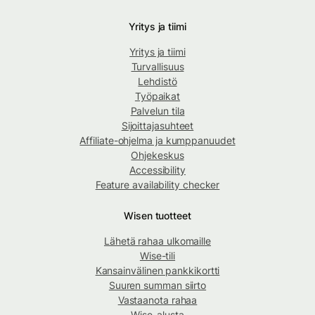
Yritys ja tiimi
Yritys ja tiimi
Turvallisuus
Lehdistö
Työpaikat
Palvelun tila
Sijoittajasuhteet
Affiliate-ohjelma ja kumppanuudet
Ohjekeskus
Accessibility
Feature availability checker
Wisen tuotteet
Lähetä rahaa ulkomaille
Wise-tili
Kansainvälinen pankkikortti
Suuren summan siirto
Vastaanota rahaa
Wise-alusta