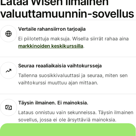
Lataa Wisen ilmainen
valuuttamuunnin-sovellus
Vertaile rahansiirron tarjoajia
Ei piilotettuja maksuja. Wisella siirrät rahaa aina
markkinoiden keskikurssilla
.
Seuraa reaaliaikaisia vaihtokursseja
Tallenna suosikkivaluuttasi ja seuraa, miten sen
vaihtokurssi muuttuu ajan mittaan.
Täysin ilmainen. Ei mainoksia.
Lataus onnistuu vain sekunneissa. Täysin ilmainen
sovellus, jossa ei ole ärsyttäviä mainoksia.