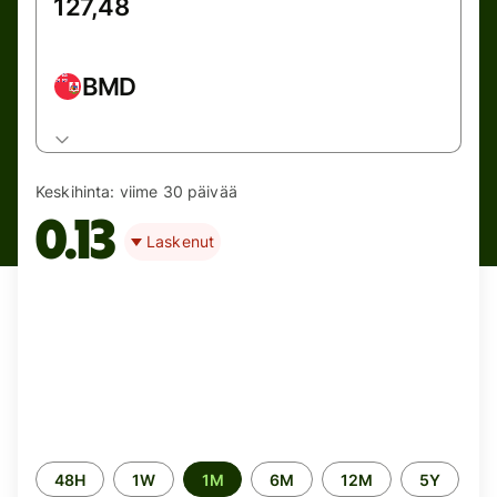
BMD
Keskihinta:
viime 30 päivää
0.13
Laskenut
Time
48H
1W
1M
6M
12M
5Y
period