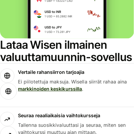
Lataa Wisen ilmainen
valuuttamuunnin-sovellus
Vertaile rahansiirron tarjoajia
Ei piilotettuja maksuja. Wisella siirrät rahaa aina
markkinoiden keskikurssilla
.
Seuraa reaaliaikaisia vaihtokursseja
Tallenna suosikkivaluuttasi ja seuraa, miten sen
vaihtokurssi muuttuu ajan mittaan.