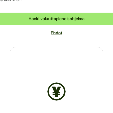
Hanki valuuttapienoisohjelma
Ehdot