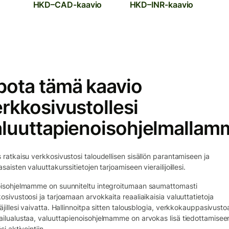
HKD–CAD-kaavio
HKD–INR-kaavio
pota tämä kaavio
rkkosivustollesi
aluuttapienoisohjelmallam
 ratkaisu verkkosivustosi taloudellisen sisällön parantamiseen ja
asaisten valuuttakurssitietojen tarjoamiseen vierailijoillesi.
isohjelmamme on suunniteltu integroitumaan saumattomasti
osivustoosi ja tarjoamaan arvokkaita reaaliaikaisia valuuttatietoja
äjillesi vaivatta. Hallinnoitpa sitten talousblogia, verkkokauppasivustoa
ilualustaa, valuuttapienoisohjelmamme on arvokas lisä tiedottamiseen
si aktivointiin.