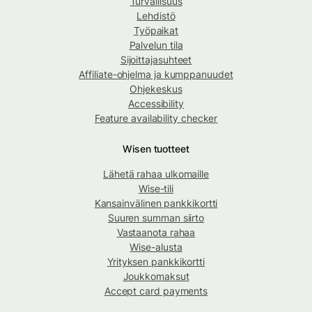
Turvallisuus
Lehdistö
Työpaikat
Palvelun tila
Sijoittajasuhteet
Affiliate-ohjelma ja kumppanuudet
Ohjekeskus
Accessibility
Feature availability checker
Wisen tuotteet
Lähetä rahaa ulkomaille
Wise-tili
Kansainvälinen pankkikortti
Suuren summan siirto
Vastaanota rahaa
Wise-alusta
Yrityksen pankkikortti
Joukkomaksut
Accept card payments