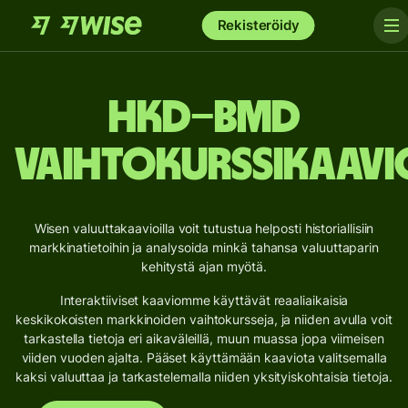
Rekisteröidy
HKD–BMD
vaihtokurssikaavi
Wisen valuuttakaavioilla voit tutustua helposti historiallisiin
markkinatietoihin ja analysoida minkä tahansa valuuttaparin
kehitystä ajan myötä.
Interaktiiviset kaaviomme käyttävät reaaliaikaisia
keskikokoisten markkinoiden vaihtokursseja, ja niiden avulla voit
tarkastella tietoja eri aikaväleillä, muun muassa jopa viimeisen
viiden vuoden ajalta. Pääset käyttämään kaaviota valitsemalla
kaksi valuuttaa ja tarkastelemalla niiden yksityiskohtaisia tietoja.