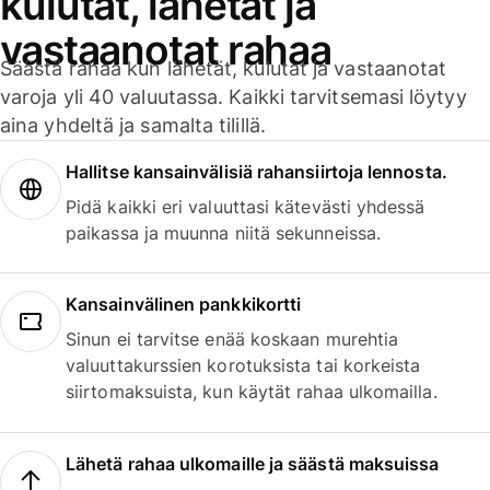
kulutat, lähetät ja
vastaanotat rahaa
Säästä rahaa kun lähetät, kulutat ja vastaanotat
varoja yli 40 valuutassa. Kaikki tarvitsemasi löytyy
aina yhdeltä ja samalta tilillä.
Hallitse kansainvälisiä rahansiirtoja lennosta.
Pidä kaikki eri valuuttasi kätevästi yhdessä
paikassa ja muunna niitä sekunneissa.
Kansainvälinen pankkikortti
Sinun ei tarvitse enää koskaan murehtia
valuuttakurssien korotuksista tai korkeista
siirtomaksuista, kun käytät rahaa ulkomailla.
Lähetä rahaa ulkomaille ja säästä maksuissa