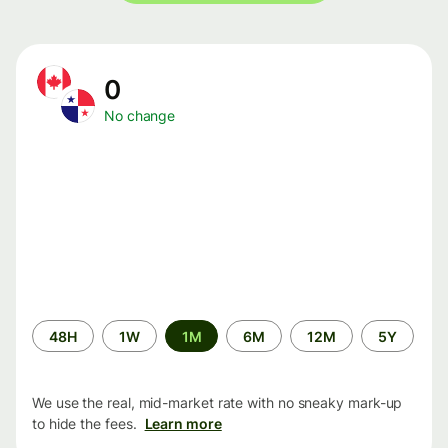
0
No change
Time
48H
1W
1M
6M
12M
5Y
period
We use the real, mid-market rate with no sneaky mark-up
to hide the fees.
Learn more