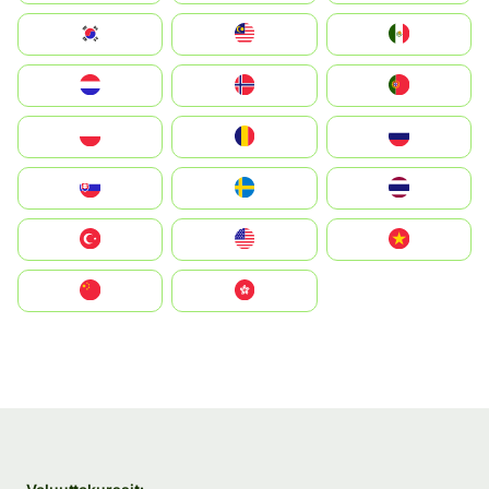
South Korea
Malay
Mexico
Nederland
Norge
Portugal
Polska
România
Россия
Slovensko
Ruoŧŧa
ไทย
Türkiye
United States
Vietnam
中国
中國香港特別行政區