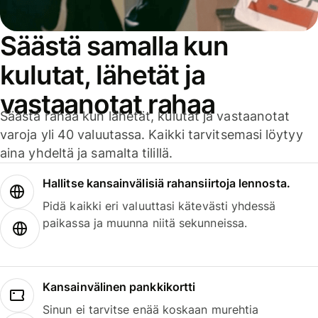
Säästä samalla kun
kulutat, lähetät ja
vastaanotat rahaa
Säästä rahaa kun lähetät, kulutat ja vastaanotat
varoja yli 40 valuutassa. Kaikki tarvitsemasi löytyy
aina yhdeltä ja samalta tilillä.
Hallitse kansainvälisiä rahansiirtoja lennosta.
Pidä kaikki eri valuuttasi kätevästi yhdessä
paikassa ja muunna niitä sekunneissa.
Kansainvälinen pankkikortti
Sinun ei tarvitse enää koskaan murehtia