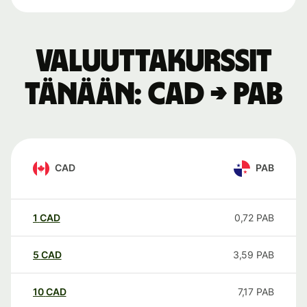
Valuuttakurssit
tänään: CAD → PAB
CAD
PAB
1
CAD
0,72
PAB
5
CAD
3,59
PAB
10
CAD
7,17
PAB