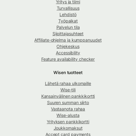
Yritys ja tiimi
Turvallisuus
Lehdistö
Työpaikat
Palvelun tila
Sijoittajasuhteet
Affiliate-ohjelma ja kumppanuudet
Ohjekeskus
Accessibility
Feature availability checker
Wisen tuotteet
Lähetä rahaa ulkomaille
Wise-tili
Kansainvälinen pankkikortti
Suuren summan siirto
Vastaanota rahaa
Wise-alusta
Yrityksen pankkikortti
Joukkomaksut
Accept card payments