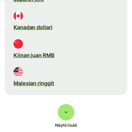
Kanadan dollari
Kiinan juan RMB
Malesian ringgit
Näytä lisää