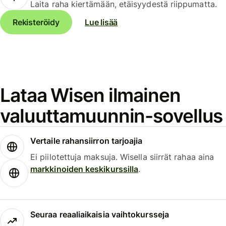
Laita raha kiertämään, etäisyydestä riippumatta.
Rekisteröidy
Lue lisää
Lataa Wisen ilmainen
valuuttamuunnin-sovellus
Vertaile rahansiirron tarjoajia
Ei piilotettuja maksuja. Wisella siirrät rahaa aina
markkinoiden keskikurssilla
.
Seuraa reaaliaikaisia vaihtokursseja