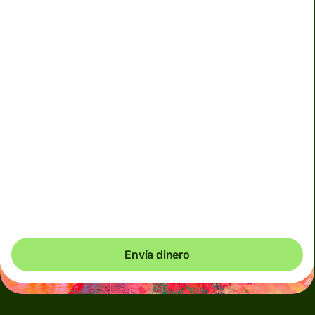
No podemos garantizar el tipo de cambio en este
momento. Si quieres que te llegue un importe exacto,
paga con la cuenta Wise.
Utilizamos cargos dinámicos para divisas menos usadas
y, de manera temporal, cuando los mercados son
volátiles. Siempre verás claramente cuándo se aplican
los cargos dinámicos. Comprobamos los costes de
divisas cada 60 segundos, por lo que solo pagas
exactamente lo que necesitas.
Envía dinero