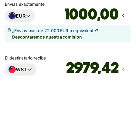
Envías exactamente
,00
EUR
¿Envías más de 22.000 EUR o equivalente?
Descontaremos nuestra comisión
El destinatario recibe
WST
Llega
antes del viernes, 14 de agosto
Comisiones totales
49,52 EUR
Se incluyen en la cantidad en EUR