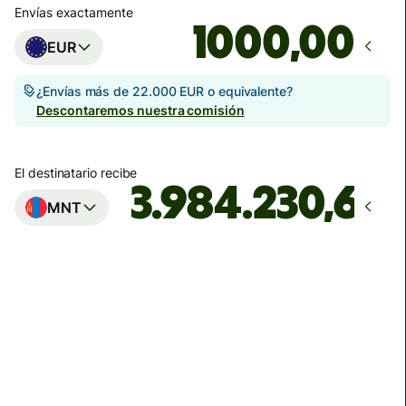
Envías exactamente
,00
EUR
¿Envías más de 22.000 EUR o equivalente?
Descontaremos nuestra comisión
El destinatario recibe
MNT
Llega
antes del viernes, 14 de agosto
Comisiones totales
40,03 EUR
Se incluyen en la cantidad en EUR