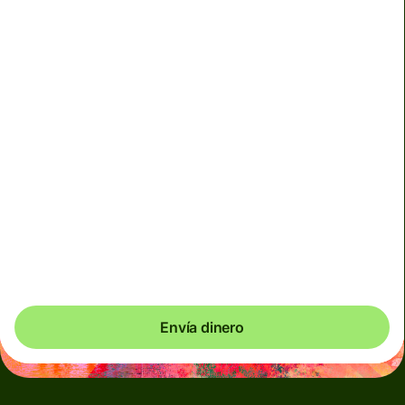
No podemos garantizar el tipo de cambio en este
momento. Si quieres que te llegue un importe exacto,
paga con la cuenta Wise.
Utilizamos cargos dinámicos para divisas menos usadas
y, de manera temporal, cuando los mercados son
volátiles. Siempre verás claramente cuándo se aplican
los cargos dinámicos. Comprobamos los costes de
divisas cada 60 segundos, por lo que solo pagas
exactamente lo que necesitas.
Envía dinero