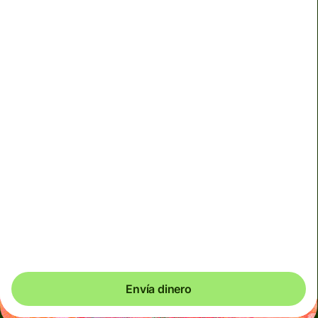
No podemos garantizar el tipo de cambio en este
momento. Si quieres que te llegue un importe exacto,
paga con la cuenta Wise.
Utilizamos cargos dinámicos para divisas menos usadas
y, de manera temporal, cuando los mercados son
volátiles. Siempre verás claramente cuándo se aplican
los cargos dinámicos. Comprobamos los costes de
divisas cada 60 segundos, por lo que solo pagas
exactamente lo que necesitas.
Podrías ahorrar hasta 30,57 EUR
Envía dinero