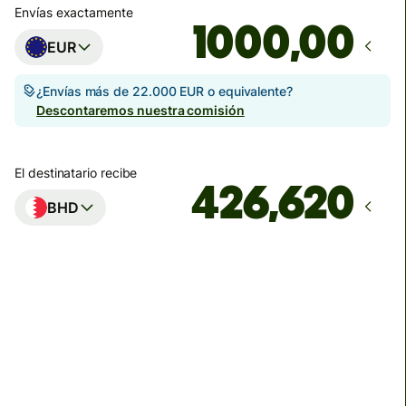
Envías exactamente
,00
EUR
¿Envías más de 22.000 EUR o equivalente?
Descontaremos nuestra comisión
El destinatario recibe
BHD
Llega
antes del 18 de agosto
Comisiones totales
18 EUR
Se incluyen en la cantidad en EUR