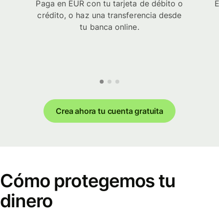
Paga en EUR con tu tarjeta de débito o
E
crédito, o haz una transferencia desde
tu banca online.
Crea ahora tu cuenta gratuita
Cómo protegemos tu
dinero