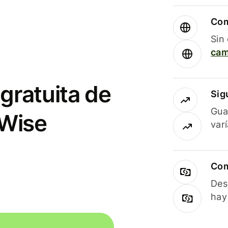
Com
Sin
cam
gratuita de
Sig
Gua
 Wise
var
Com
Des
hay