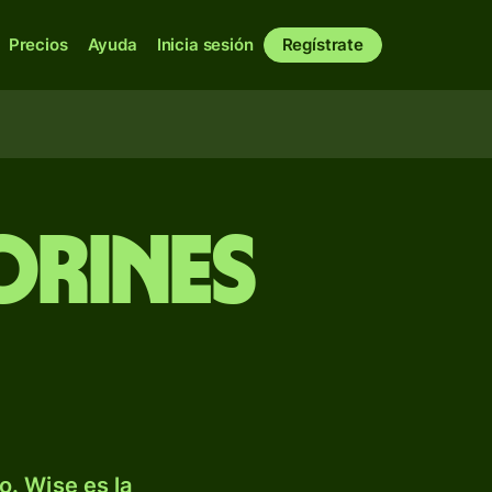
Precios
Ayuda
Inicia sesión
Regístrate
orines
. Wise es la