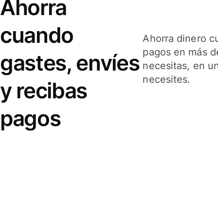
Ahorra
cuando
Ahorra dinero c
pagos en más de
gastes, envíes
necesitas, en u
necesites.
y recibas
pagos