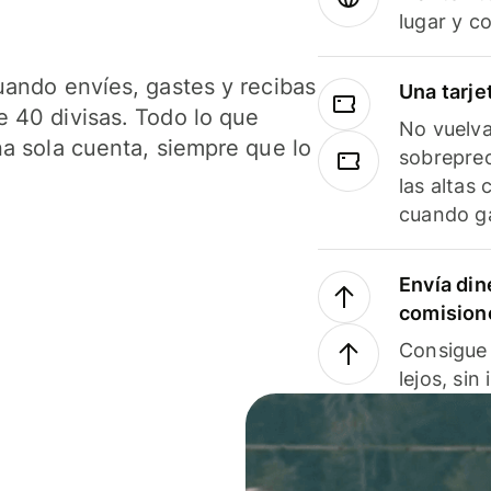
lugar y c
uando envíes, gastes y recibas
Una tarje
 40 divisas. Todo lo que
No vuelva
na sola cuenta, siempre que lo
sobreprec
las altas
cuando ga
Envía din
comision
Consigue 
lejos, sin