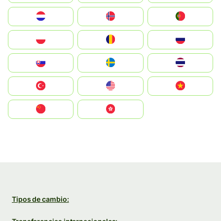
Nederland
Norge
Portugal
Polska
România
Россия
Slovensko
Ruoŧŧa
ไทย
Türkiye
United States
Vietnam
中国
中國香港特別行政區
Tipos de cambio: