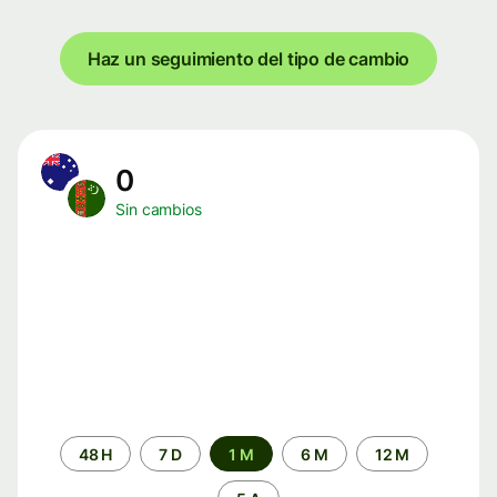
Haz un seguimiento del tipo de cambio
0
Sin cambios
Periodo
48 H
7 D
1 M
6 M
12 M
de
tiempo