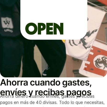
Ahorra cuando gastes,
envíes y recibas pagos
Ahorra dinero cuando envíes, gastes y recibas
pagos en más de 40 divisas. Todo lo que necesitas,